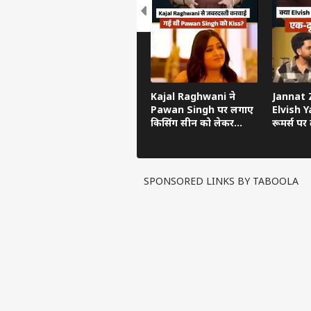
Kajal Raghwani ने
Jannat Z
Pawan Singh पर लगाए
Elvish Ya
किसिंग सीन को लेकर
रूमर्स पर त
गंभीर आरोप, Bhojpuri
का सच ब
Bawaal में खुलासा
SPONSORED LINKS BY TABOOLA