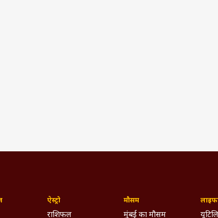
ज़
ऐस्ट्रो
मौसम
लाइफस
राशिफल
मुंबई का मौसम
यूटिलि