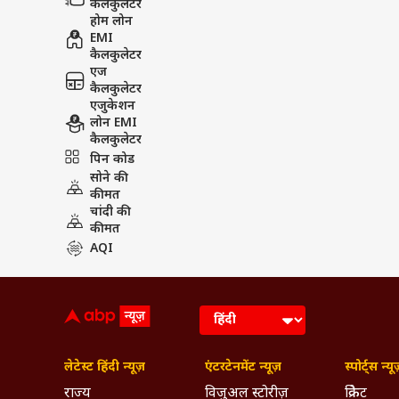
कैलकुलेटर
होम लोन
EMI
कैलकुलेटर
एज
कैलकुलेटर
एजुकेशन
लोन EMI
कैलकुलेटर
पिन कोड
सोने की
कीमत
चांदी की
कीमत
AQI
लेटेस्ट हिंदी न्यूज़
एंटरटेनमेंट न्यूज़
स्पोर्ट्स न्यू
राज्य
विजुअल स्टोरीज़
क्रिकेट