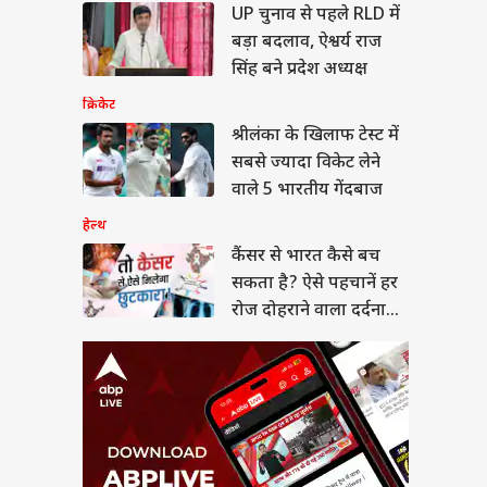
र से भारत कैसे बच
UP चुनाव से पहले RLD में
 है? ऐसे पहचानें हर
बड़ा बदलाव, ऐश्वर्य राज
दोहराने वाला दर्दनाक
या
सिंह बने प्रदेश अध्यक्ष
क्रिकेट
श्रीलंका के खिलाफ टेस्ट में
सबसे ज्यादा विकेट लेने
न हंटर्स बना रही भारतीय
वाले 5 भारतीय गेंदबाज
सेना, ऑपरेशन सिंदूर से
 है इसका कनेक्शन?
हेल्थ
कैंसर से भारत कैसे बच
सकता है? ऐसे पहचानें हर
रोज दोहराने वाला दर्दनाक
सच