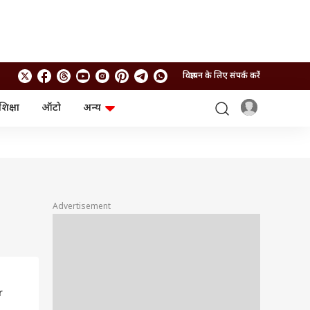
विज्ञापन के लिए संपर्क करें
शिक्षा
ऑटो
अन्य
बिजनेस
लाइफस्टाइल
पर्सनल फाइनेंस
स्वास्थ्य
स्टॉक मार्केट
ट्रैवल
म्यूचुअल फंड्स
फूड
क्रिप्टो
फैशन
आईपीओ
Health and Fitness
Advertisement
फोटो गैलरी
जनरल नॉलेज
वीडियो
r
: