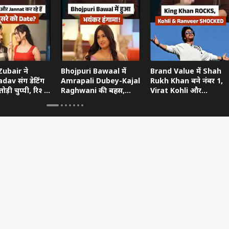
ubair ने
Bhojpuri Bawaal में
Brand Value में Shah
dav संग डेटिंग
Amrapali Dubey-Kajal
Rukh Khan बने नंबर 1,
ोड़ी चुप्पी, रिश्ते
Raghwani की बहस,
Virat Kohli और
ताया
Pawan Singh गुस्से में
Ranveer Singh को छोड़ा
छोड़ गए शो
पीछे