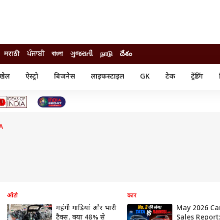
मराठी
ਪੰਜਾਬੀ
বাংলা
ગુજરાતી
நாடு
దేశం
खेल
ऐस्ट्रो
बिजनेस
लाइफस्टाइल
GK
टेक
ट्रेंडिंग
ंजन
ऑटो
खेल
ुड
कार
क्रिकेट
री सिनेमा
टेक्नोलॉजी
शिक्षा
ल सिनेमा
A
मोबाइल
रिजल्ट
्रिटीज
चैटजीपीटी
नौकरी
ी
गैजेट
वेब स्टोरीज
यूटिलिटी न्यूज़
कल्चर
फैक्ट चेक
ऑटो
कार
महंगी गाड़ियां और भारी
May 2026 Ca
टैक्स, क्या 48% से
Sales Report