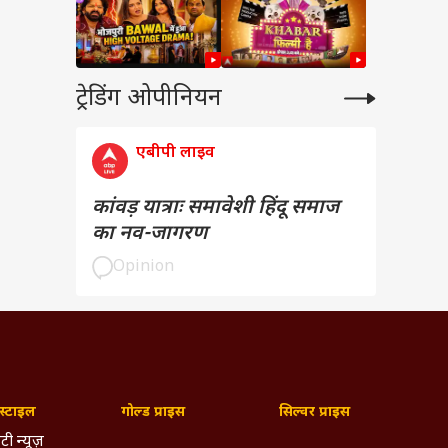
ट्रेडिंग ओपीनियन
एबीपी लाइव
कांवड़ यात्राः समावेशी हिंदू समाज
का नव-जागरण
Opinion
्टाइल
गोल्ड प्राइस
सिल्वर प्राइस
टी न्यूज़