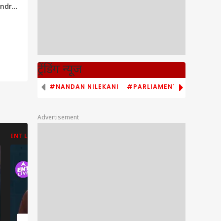
indra
.2?
 बड़ा
live
ट्रेंडिंग न्यूज
#NANDAN NILEKANI
#PARLIAMENT MONSOON S
Advertisement
ENT LIVE
ENT LIVE
ABP NEWS