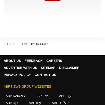
SPONSORED LINKS BY TABOOLA
ABOUT US
FEEDBACK
CAREERS
ADVERTISE WITH US
SITEMAP
DISCLAIMER
PRIVACY POLICY
CONTACT US
सैटेलाइट फोन-
ट्रैवलिंग करने वाले लोग सैटेलाइट फोन का खूब
यूज करते हैं. यह बिना मोबाइल नेटवर्क वाले इलाकों में भी सैटेलाइट
ABP NEWS GROUP WEBSITES
की मदद से कनेक्टिविटी और दूसरे फीचर ऑफर करता है. अमेरिका
ABP Network
ABP Live
ABP न्यूज़
आदि देशों में सैटेलाइट फोन कॉमन है, लेकिन भारत समेत कई देशों में
ABP আনন্দ
ABP माझा
ABP અસ્મિતા
इस पर पाबंदी लगी हुई है.