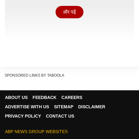
और पढ़ें
SPONSORED LINKS BY TABOOLA
ABOUT US
FEEDBACK
CAREERS
ADVERTISE WITH US
SITEMAP
DISCLAIMER
PRIVACY POLICY
CONTACT US
पुलिस के अनुसार, हिस्ट्रीशीटर वरुण लुहारी ने रंजिशन अपने
साथियों के साथ मिलकर बड़ौत शहर में टेंट व्यवसायी सोहनलाल और
ABP NEWS GROUP WEBSITES
उनके बेटे विकास को उन्हीं की दुकान पर गोलियों से भूनकर मौत के