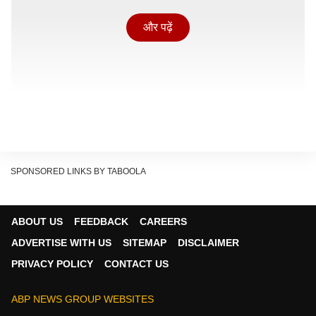
और पढ़ें
SPONSORED LINKS BY TABOOLA
ABOUT US
FEEDBACK
CAREERS
पड़ा भवन में आयोजित प्रेसवार्ता में सांसद धर्मेंद्र यादव ने बताया कि
ADVERTISE WITH US
SITEMAP
DISCLAIMER
करीब 10 से 12 दिन पहले दिशा समिति के उपाध्यक्ष सांसद दरोगा
PRIVACY POLICY
CONTACT US
सरोज, जिले के सभी विधायकों, जिलाधिकारी और मुख्य विकास
अधिकारी की सहमति से बैठक की तारीख तय की गई थी. इसके
ABP NEWS GROUP WEBSITES
बावजूद जिलाधिकारी बैठक में शामिल नहीं हुए, जिससे सभी