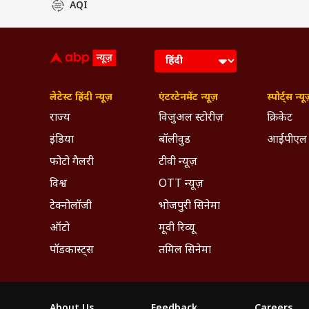
AQI
लेटेस्ट हिंदी न्यूज़
एंटरटेनमेंट न्यूज़
स्पोर्ट्स न्यू
राज्य
विजुअल स्टोरीज़
क्रिकेट
इंडिया
बॉलीवुड
आईपीएल
फोटो गैलरी
टीवी न्यूज़
विश्व
OTT न्यूज़
टेक्नोलॉजी
भोजपुरी सिनेमा
ऑटो
मूवी रिव्यू
पॉडकास्ट्स
तमिल सिनेमा
About Us
Feedback
Careers