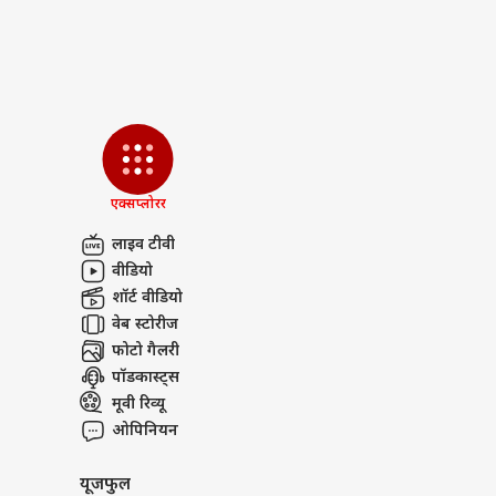
Breaking News, Anytime, An
'गोल
था 1
LOGIN
के ल
फिल्म
एक्सप्लोरर
लाइव टीवी
वीडियो
शॉर्ट वीडियो
वेब स्टोरीज
फोटो गैलरी
पॉडकास्ट्स
मूवी रिव्यू
ओपिनियन
यूजफुल