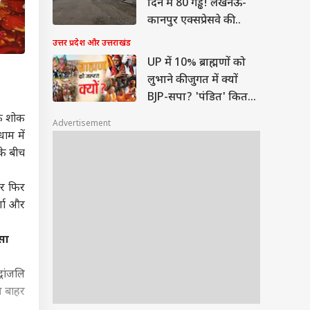
दिन में 80 गड्ढे! लखनऊ-
कानपुर एक्सप्रेसवे की
गुणवत्ता पर सवाल
उत्तर प्रदेश और उत्तराखंड
UP में 10% ब्राह्मणों को
लुभाने की जुगत में क्यों
BJP-सपा? 'पंडित' कितने
अहम
तक शोक
Advertisement
ाम में
के बीच
 फिर
्णा और
ोसा
धांजलि
य बाहर