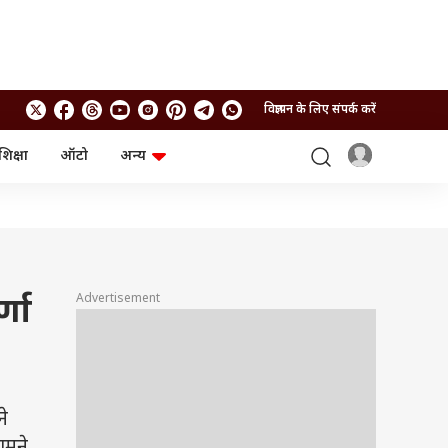
विज्ञापन के लिए संपर्क करें
शिक्षा
ऑटो
अन्य
बिजनेस
लाइफस्टाइल
पर्सनल फाइनेंस
स्वास्थ्य
स्टॉक मार्केट
ट्रैवल
म्यूचुअल फंड्स
फूड
क्रिप्टो
फैशन
आईपीओ
Health and Fitness
Advertisement
्णा
फोटो गैलरी
जनरल नॉलेज
वीडियो
े