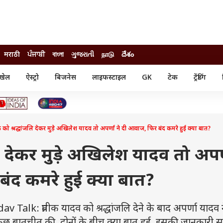
मराठी
ਪੰਜਾਬੀ
বাংলা
ગુજરાતી
நாடு
దేశం
खेल
ऐस्ट्रो
बिजनेस
लाइफस्टाइल
GK
टेक
ट्रेंडिंग
ंजन
ऑटो
खेल
ुड
कार
क्रिकेट
री सिनेमा
टेक्नोलॉजी
शिक्षा
ल सिनेमा
क को श्रद्धांजलि देकर मुड़े अखिलेश यादव तो अपर्णा ने दी आवाज, फिर बंद कमरे हुई क्या बात?
मोबाइल
रिजल्ट
्रिटीज
चैटजीपीटी
नौकरी
ी
जलि देकर मुड़े अखिलेश यादव तो अपर
गैजेट
वेब स्टोरीज
ंद कमरे हुई क्या बात?
यूटिलिटी न्यूज़
कल्चर
फैक्ट चेक
lk: प्रतीक यादव को श्रद्धांजलि देने के बाद अपर्णा यादव न