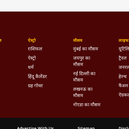
ज़
ऐस्ट्रो
मौसम
लाइफस
राशिफल
मुंबई का मौसम
यूटिलि
ऐस्ट्रो
जयपुर का
ट्रैवल
मौसम
धर्म
जनरल
नई दिल्ली का
हिंदू कैलेंडर
हेल्थ
मौसम
ग्रह गोचर
फैशन
लखनऊ का
ऐग्रक
मौसम
नोएडा का मौसम
Advertise With Us
Sitemap
Disc