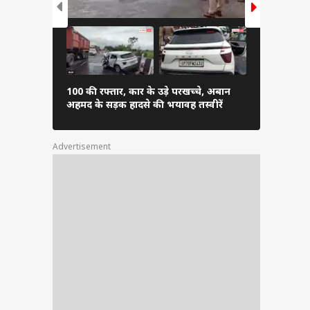
100 की रफ्तार, कार के उड़े परखच्चे, अबान
चढ़ावा चोर...
अहमद के सड़क हादसे की भयावह तस्वीरें
सांसदों का प्र
Advertisement