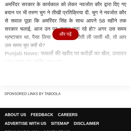
अमरिंदर सरकार के कार्यकाल को लेकर नवजोत कौर द्वारा दिए गए
बयान पर भी तरुण चुग ने तीखी प्रतिक्रिया दी. चुग ने नवजोत कौर
से सवाल पूछा कि अमरिंदर सिंह के साथ आपने 58 महीने तक
सरकार चलाई, आज उन पर सवाल उठा रहे हो? अगर उस समय
और पढ़ें
भ्रष्टाचार था, पैसा लिया जाता था, फिरौती ली जाती थी, तो आप
उस समय चुप क्यों थे?
Punjab News: फसलों की खरीद पर करोड़ों का खेल, उत्पादन
180 लाख टन, खरीद 250 टन
दरअसल , पंजाब की सुरक्षा और राष्ट्रीय हितों की रक्षा के जिन मुद्दों
को लेकर अमरिंदर लगातार नवजोत सिंह सिद्धू और कांग्रेस
आलाकमान पर निशाना साध रहे हैं, उसने राष्ट्रवाद के एजेंडे पर
चुनाव लड़ने की तैयारी कर रही बीजेपी को एक बड़ा चुनावी मुद्दा थमा
SPONSORED LINKS BY TABOOLA
दिया है.
क्यों निशाने पर हैं अरूसा आलम?
ABOUT US
FEEDBACK
CAREERS
बीजेपी के इस मुद्दे की काट करने के लिए ही हाल में पंजाब के
ADVERTISE WITH US
SITEMAP
DISCLAIMER
उपमुख्यमंत्री सुखजिंदर सिंह रंधावा ने अमरिंदर सिंह की छवि पर