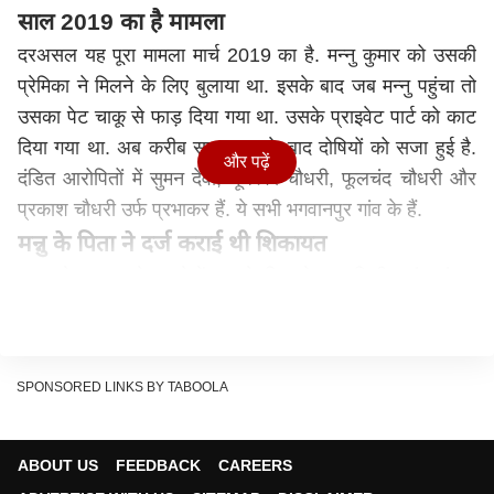
साल 2019 का है मामला
दरअसल यह पूरा मामला मार्च 2019 का है. मन्नु कुमार को उसकी
प्रेमिका ने मिलने के लिए बुलाया था. इसके बाद जब मन्नु पहुंचा तो
उसका पेट चाकू से फाड़ दिया गया था. उसके प्राइवेट पार्ट को काट
दिया गया था. अब करीब सात साल के बाद दोषियों को सजा हुई है.
और पढ़ें
दंडित आरोपितों में सुमन देवी, दूधेश्वर चौधरी, फूलचंद चौधरी और
प्रकाश चौधरी उर्फ प्रभाकर हैं. ये सभी भगवानपुर गांव के हैं.
मन्नु के पिता ने दर्ज कराई थी शिकायत
घटना के बाद अगरेर थाने में मन्नु के पिता ने प्राथमिकी (कांड संख्या
23/2019) दर्ज कराई थी. ट्रायल जिला जज-4 की अदालत में चल
रहा था. अभियोजन पक्ष के अपर लोक अभियोजक अनिल कुमार सिंह
ने बताया कि घटना 5 मार्च 2019 को घटी थी. उस दिन शाम करीब
SPONSORED LINKS BY TABOOLA
7:20 बजे मन्नु कुमार खाना खाकर घर से बाहर गया और देर रात
तक वापस नहीं लौटा.
परिजनों ने उसकी खोजबीन की, लेकिन कोई जानकारी नहीं मिली.
ABOUT US
FEEDBACK
CAREERS
अगले दिन सुबह गांव के ही एक व्यक्ति ने खेत में मन्नु का शव देखे