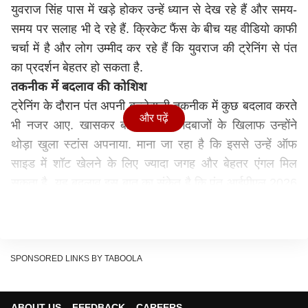
युवराज सिंह पास में खड़े होकर उन्हें ध्यान से देख रहे हैं और समय-
समय पर सलाह भी दे रहे हैं. क्रिकेट फैंस के बीच यह वीडियो काफी
चर्चा में है और लोग उम्मीद कर रहे हैं कि युवराज की ट्रेनिंग से पंत
का प्रदर्शन बेहतर हो सकता है.
तकनीक में बदलाव की कोशिश
ट्रेनिंग के दौरान पंत अपनी बल्लेबाजी तकनीक में कुछ बदलाव करते
और पढ़ें
भी नजर आए. खासकर बाएं हाथ के गेंदबाजों के खिलाफ उन्होंने
थोड़ा खुला स्टांस अपनाया. माना जा रहा है कि इससे उन्हें ऑफ
साइड में शॉट खेलने के लिए ज्यादा जगह और बेहतर एंगल मिल
सकता है. यह बदलाव इस बात का संकेत है कि पंत आईपीएल 2026
से पहले अपनी बल्लेबाजी में सुधार करने की कोशिश कर रहे हैं.
उनका लक्ष्य फिर से वही आक्रामक अंदाज हासिल करना है जिसके
लिए वह जाने जाते हैं.
पिछले सीजन में रहा था निराशाजनक प्रदर्शन
SPONSORED LINKS BY TABOOLA
दरअसल, पिछले सीजन में पंत का प्रदर्शन उम्मीद के मुताबिक नहीं
रहा था. उन्होंने पूरे टूर्नामेंट में सिर्फ 269 रन बनाए, जो आईपीएल में
ABOUT US
FEEDBACK
CAREERS