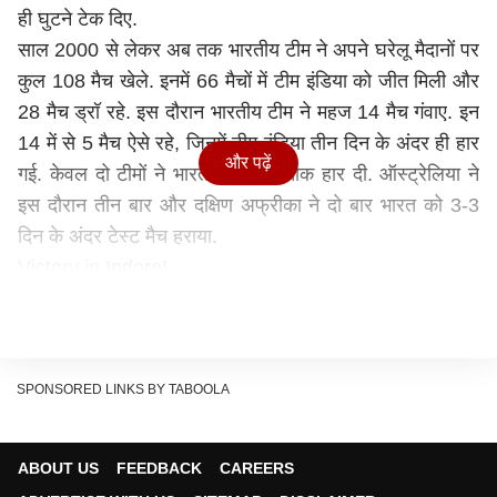
ही घुटने टेक दिए.
साल 2000 से लेकर अब तक भारतीय टीम ने अपने घरेलू मैदानों पर
कुल 108 मैच खेले. इनमें 66 मैचों में टीम इंडिया को जीत मिली और
28 मैच ड्रॉ रहे. इस दौरान भारतीय टीम ने महज 14 मैच गंवाए. इन
14 में से 5 मैच ऐसे रहे, जिनमें टीम इंडिया तीन दिन के अंदर ही हार
और पढ़ें
गई. केवल दो टीमों ने भारत को ये शर्मनाक हार दी. ऑस्ट्रेलिया ने
इस दौरान तीन बार और दक्षिण अफ्रीका ने दो बार भारत को 3-3
दिन के अंदर टेस्ट मैच हराया.
Victory in Indore!
Our Aussie men's Test team is on the board in the
Border–Gavaskar Trophy after a terrific nine-wicket
win against India 🇦🇺
pic.twitter.com/NUTNRPe1Df
SPONSORED LINKS BY TABOOLA
— Cricket Australia (@CricketAus)
March 3, 2023
10 साल बाद टॉस जीतने के बाद घर में हारी टीम इंडिया
ABOUT US
FEEDBACK
CAREERS
इंदौर टेस्ट में भारत की हार इसलिए भी चूभने वाली रही है क्योंकि