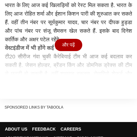
भारत के लिए आज कई खिलाड़ियों को रेस्ट मिल सकता है. भारत के
लिए आज रोहित शर्मा और ईशान किशन पारी की शुरुआत कर सकते
हैं. वहीं तीन नंबर पर सूर्यकुमार यादव, चार नंबर पर दीपक हुड्डा
और पांच नंबर पर संजू सैमसन खेल सकते हैं. इसके बाद दिनेश
कार्तिक और अक्षर पटेल रहेंगे.
और पढ़ें
वेस्टइंडीज में भी होंगे कई बदलाव
टी20 सीरीज गंवा चुकी कैरेबियाई टीम भी आज कई बदलाव कर
सकती है. जेसन होल्डर, ब्रेंडन किंग और डोमनिक ड्रेक्स की टीम
से छुट्टी हो सकती है. वहीं शामराह ब्रूक्स, रोमारियो शेफर्ड और
कीमो पॉल की टीम में एंट्री हो सकती है.
भारत की संभावित प्लेइंग इलेवन-
रोहित शर्मा (कप्तान), ईशान
किशन (विकेटकीपर), सूर्यकुमार यादव, दीपक हुड्डा, संजू सैमसन,
दिनेश कार्तिक, अक्षर पटेल, कुलदीप यादव, आवेश खान, अर्शदीप
SPONSORED LINKS BY TABOOLA
सिंह और हर्षल पटेल.
वेस्टइंडीज की संभावित प्लेइंग इलेवन-
शामराह ब्रूक्स, काइल
ABOUT US
FEEDBACK
CAREERS
मेयर्स, निकोलस पूरन (कप्तान), डेवोन थॉमस (विकेटकीपर), रोवमैन