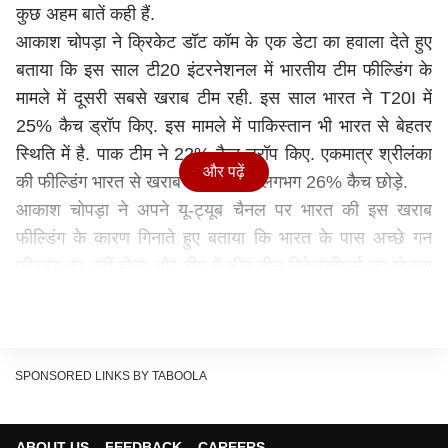
कुछ अहम बातें कही हैं.
आकाश चोपड़ा ने क्रिकेट डॉट कॉम के एक डेटा का हवाला देते हुए
बताया कि इस साल टी20 इंटरनेशनल में भारतीय टीम फील्डिंग के
मामले में दूसरी सबसे खराब टीम रही. इस साल भारत ने T20I में
25% कैच ड्रॉप किए. इस मामले में पाकिस्तान भी भारत से बेहतर
स्थिति में है. पाक टीम ने 22% कैच ड्रॉप किए. एकमात्र श्रीलंका
और पढ़ें
की फील्डिंग भारत से खराब रही, जिसने लगभग 26% कैच छोड़े.
आकाश चोपड़ा ने अपने यू-ट्यूब चैनल पर भारत की इस खराब
फील्डिंग के कारण गिनाते हुए बताया कि भारत के पास अच्छे गन
फील्डर का नहीं होना और टीम में तीन-तीन विकेटकीपर्स का खेलना
खराब फील्डिंग की अहम वजहें हैं. उन्होंने कहा, 'अब हमारी टीम में
गन (फुर्तिले) फील्डर नहीं है. सुरेश रैना, युवराज सिंह, रवींद्र जडेजा
जैसे खिलाड़ी टीम में नहीं हैं. अब हम 'वाउ- क्या फील्डर है' जैसे शब्द
तो सुन ही नहीं पाते हैं.'
SPONSORED LINKS BY TABOOLA
ABOUT US
FEEDBACK
CAREERS