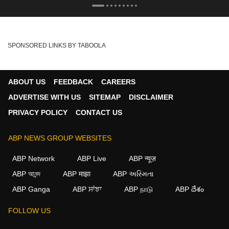
SPONSORED LINKS BY TABOOLA
ABOUT US
FEEDBACK
CAREERS
ADVERTISE WITH US
SITEMAP
DISCLAIMER
PRIVACY POLICY
CONTACT US
ABP NEWS GROUP WEBSITES
ABP Network
ABP Live
ABP न्यूज़
ABP আনন্দ
ABP माझा
ABP અસ્મિતા
ABP Ganga
ABP ਸਾਂਝਾ
ABP நாடு
ABP దేశం
FOLLOW US