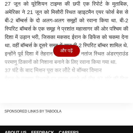
27 जून को यूरेशियन टाइम्स की छपी एक रिपोर्ट के मुताबिक,
अमेरिका ने 21 जून को मिसौरी स्थित व्हाइटमैन एयर फोर्स बेस से
बी-2 बॉम्बर्स के दो अलग-अलग समूहों को रवाना किया था. बी-2
स्पिरिट बॉम्बर्स के एक समूह ने प्रशांत महासागर की ओर पश्चिम की
दिशा में उड़ान भरी, जिसका मकसद ईरान के डिफेंस को चकमा देना
था. वहीं बॉम्बर्स के दूसरे समूह में सात बी-2 स्पिरिट बॉम्बर शामिल थे.
और पढ़ें
इन्होंने पूर्व दिशा में तेहरान के फोर्डो और नतांज स्थित अंडरग्राउंड
परमाणु ठिकानों को निशाना बनाने के लिए रवाना किया गया था.
37 घंटे के बाद मिशन पूरा कर लौटे थे बॉम्बर विमान
ईरान के परमाणु ठिकानों पर हमला करने गई टीम 37 घंटे की बिना
रुके की गई राउंड ट्रिप के बाद अपना मिशन पूरा कर बेस पर वापस
सुरक्षित लैंड कर गई. वहीं प्रशांत महासागर की ओर से ईरानी डिफेंस
को चकमा देने के लिए उड़ान भरने वाले बॉम्बर समूह के बारे में अब
तक कोई जानकारी सामने नहीं आई है.
SPONSORED LINKS BY TABOOLA
हालांकि, बाद में इस बात का खुलासा हुआ कि अमेरिकी बी-2 बॉम्बर
के समूह से लापता हुआ विमान हवाई में किसी कारण से इमरजेंसी
ABOUT US
FEEDBACK
CAREERS