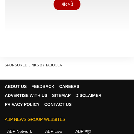
और पढ़ें
SPONSORED LINKS BY TABOOLA
ABOUT US
FEEDBACK
CAREERS
ADVERTISE WITH US
SITEMAP
DISCLAIMER
PRIVACY POLICY
CONTACT US
फिलीपींस के भूकंप एवं ज्वालामुखी विज्ञान संस्थान ने लोगों से सतर्क
रहने की अपील की है. संस्थान ने कहा है कि भूकंप के बाद
ABP NEWS GROUP WEBSITES
आफ्टरशॉक्स आने की आशंका से इनकार नहीं किया जा सकता.
ABP Network
ABP Live
ABP न्यूज़
नागरिकों को जरूरी सावधानी बरतने और स्थानीय प्रशासन के