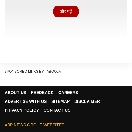
और पढ़ें
SPONSORED LINKS BY TABOOLA
नेशनल सेंटर फॉर सीस्मोलॉजी के मुताबिक, फिलीपींस में एक घंटे के
ABOUT US
FEEDBACK
CAREERS
भीतर तीन बार झटके लगे हैं. पहला भूकंप 5 बजकर 7 मिनट पर
ADVERTISE WITH US
SITEMAP
DISCLAIMER
आया था, इसकी तीव्रता 7.7 मापी गई थी. दूसरा झटका 5 बजकर
PRIVACY POLICY
CONTACT US
18 मिनट पर आया. इसकी रिएक्टर स्केल पर तीव्रता 6.4 मापी गई.
जबकि तीसरा झटका 6.25 मिनट पर आया, जिसकी तीव्रता 6.6
ABP NEWS GROUP WEBSITES
मापी गई.