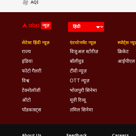
AQI
लेटेस्ट हिंदी न्यूज़
एंटरटेनमेंट न्यूज़
स्पोर्ट्स न्यू
राज्य
विजुअल स्टोरीज़
क्रिकेट
इंडिया
बॉलीवुड
आईपीएल
फोटो गैलरी
टीवी न्यूज़
विश्व
OTT न्यूज़
टेक्नोलॉजी
भोजपुरी सिनेमा
ऑटो
मूवी रिव्यू
पॉडकास्ट्स
तमिल सिनेमा
About Us
Feedback
Careers