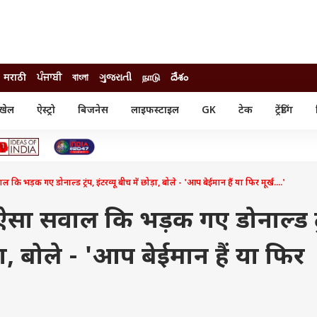
मराठी
ਪੰਜਾਬੀ
বাংলা
ગુજરાતી
நாடு
దేశం
खेल
ऐस्ट्रो
बिजनेस
लाइफस्टाइल
GK
टेक
ट्रेंडिंग
ंजन
ऑटो
खेल
ुड
कार
क्रिकेट
री सिनेमा
टेक्नोलॉजी
शिक्षा
ल सिनेमा
 कि भड़क गए डोनाल्ड ट्रंप, इंटरव्यू बीच में छोड़ा, बोले - 'आप बेईमान हैं या फिर मूर्ख....'
मोबाइल
रिजल्ट
्रिटीज
चैटजीपीटी
नौकरी
ी
ा ऐसा सवाल कि भड़क गए डोनाल्ड ट्
गैजेट
वेब स्टोरीज
ड़ा, बोले - 'आप बेईमान हैं या फिर
यूटिलिटी न्यूज़
कल्चर
फैक्ट चेक