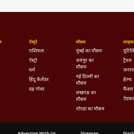
ज़
ऐस्ट्रो
मौसम
लाइफस
राशिफल
मुंबई का मौसम
यूटिलि
ऐस्ट्रो
जयपुर का
ट्रैवल
मौसम
धर्म
जनरल
नई दिल्ली का
हिंदू कैलेंडर
हेल्थ
मौसम
ग्रह गोचर
फैशन
लखनऊ का
ऐग्रक
मौसम
नोएडा का मौसम
Advertise With Us
Sitemap
Disc