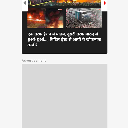
एक तरफ ईरान में मातम, दूसरी तरफ बारुद से
ईरान के हमले
धुआं-धुआं…, मिडिल ईस्ट से आयी ये खौफनाक
179 उड़ानें र
तस्वीरें
फंसे यात्री
Advertisement