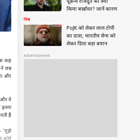
यूक्रेनी राजदूत को क्यों
किया बर्खास्त? जानें कारण
विश्व
PoJK को लेकर लाल टोपी
का दावा, भारतीय सेना को
लेकर दिया बड़ा बयान
Advertisement
 तक कह
र ने जब
गया और
 और वे
ं इतना
नती हैं
- 'मुझे
 के कोई