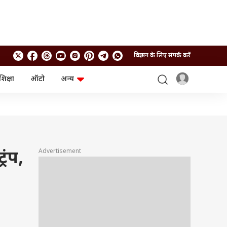
विज्ञापन के लिए संपर्क करें
शिक्षा
ऑटो
अन्य
बिजनेस
लाइफस्टाइल
पर्सनल फाइनेंस
स्वास्थ्य
स्टॉक मार्केट
ट्रैवल
म्यूचुअल फंड्स
फूड
क्रिप्टो
फैशन
आईपीओ
Health and Fitness
Advertisement
रंप,
फोटो गैलरी
जनरल नॉलेज
वीडियो