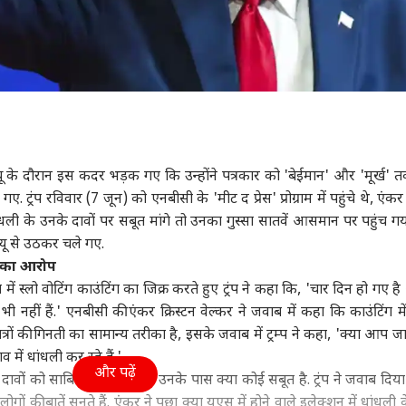
ू के दौरान इस कदर भड़क गए कि उन्होंने पत्रकार को 'बेईमान' और 'मूर्ख'
ए. ट्रंप रविवार (7 जून) को एनबीसी के 'मीट द प्रेस' प्रोग्राम में पहुंचे थे, एंक
धांधली के उनके दावों पर सबूत मांगे तो उनका गुस्सा सातवें आसमान पर पहुंच 
्यू से उठकर चले गए.
ली का आरोप
ं स्लो वोटिंग काउंटिंग का जिक्र करते हुए ट्रंप ने कहा कि, 'चार दिन हो गए है
हीं हैं.' एनबीसी की एंकर क्रिस्टन वेल्कर ने जवाब में कहा कि काउंटिंग मे
्रों की गिनती का सामान्य तरीका है, इसके जवाब में ट्रम्प ने कहा, 'क्या आप जा
व में धांधली कर रहे हैं.'
और पढ़ें
के दावों को साबित करने के लिए उनके पास क्या कोई सबूत है. ट्रंप ने जवाब दिया
की बातें सुनते हैं. एंकर ने पूछा क्या यूएस में होने वाले इलेक्शन में धांधली