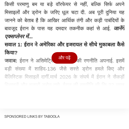
किसी परमाणु बम या बड़े वॉरफेयर से नहीं, बल्कि सिर्फ अपने
मिसाइलों और ड्रोन के जरिए धूल चटा दी. अब पूरी दुनिया यह
जानने को बेताब है कि आखिर आर्थिक तंगी और कड़ी पाबंदियों के
बावजूद ईरान के पास यह दमदार तकनीक कहां से आई.
जानेंगे
एक्सप्लेनर में...
सवाल 1: ईरान ने अमेरिका और इजरायल से सीधे मुकाबला कैसे
किया?
और पढ़ें
जवाब:
ईरान ने असिमेट्रिक वॉरफेयर की रणनीति अपनाई. इसमें
बड़ी संख्या में शाहिद-136 जैसे सस्ते ड्रोन हमले किए और
बैलिस्टिक मिसाइलें दागीं.मार्च 2026 के संघर्ष में ईरान ने सैकड़ों
मिसाइलें और हजारों ड्रोन दागे. ईरान की रणनीति थी कि 32 लाख
के शाहिद ड्रोन से हमला करो, जिसे मारने के लिए अमेरिका को
करोड़ों डॉलर की मिसाइलें दागनी पड़ेंगी.
इससे पहले अप्रैल 2024 में ईरान ने इजरायल पर 170 से ज्यादा
ड्रोन्स, 30 से ज्यादा क्रूज मिसाइलें और 120 से ज्यादा बैलिस्टिक
SPONSORED LINKS BY TABOOLA
मिसाइलें दागीं. ज्यादातर इंटरसेप्ट हो गईं, लेकिन कुछ ने नुकसान