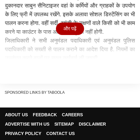
दुकानदार साबुन सैनिटाइजर वहां के कर्मियों और ग्राहकों के उपयोग
के लिए फ्री में उपलब्ध रखेंगे. इसके अलावा सोशल डिस्टेंसिंग का भी
पालन करना होगा. वहीं सर्दी, खांसी के लक्षणों वाले किसी को भी काम
और पढ़ें
करने या काउंटर के पास आने की अनुमति नहीं होगी.
जिलाधिकारी ने सभी अनुमंडल पदाधिकारी एवं अनुमंडल पुलिस
पदाधिकारी को सख्ती से पालन कराने का आदेश दिया है. नियमों का
उल्लंघन करने वालों पर सख्त कार्रवाई की जाएगी.
इन दुकानों को 6 कैटेगरी में बांटा गया है. जो इस प्रकार हैं.
कैटेगरी 1
किराना दुकान डेयरी /मिल्क बूथ मेडिकल /दवा की दुकान ई-कॉमर्स
सेवा फल सब्जी मंडी पशु चारा की दुकान ऑटोमोबाइल वर्कशॉप/
गैरेज एवं सर्विसिंग सेंटर। सभी अस्पताल होम डिलीवरी सेवा (
SPONSORED LINKS BY TABOOLA
रेस्टोरेंट आदि से) अनाज मंडी कृषि कार्य से जुड़े सभी प्रतिष्ठान मीट
एवं मछली की दुकान अन्य आवश्यक आपातकालीन सेवाएं.
ABOUT US
FEEDBACK
CAREERS
कैटेगरी 2
ADVERTISE WITH US
SITEMAP
DISCLAIMER
सोमवार ,बुधवार ,शुक्रवार को खुलने वाले दुकानों /प्रतिष्ठानों की
PRIVACY POLICY
CONTACT US
सूची-