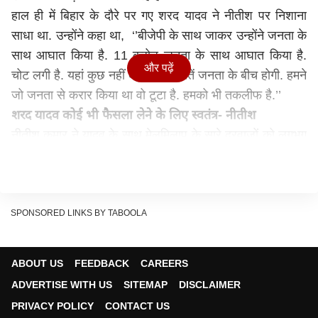
हाल ही में बिहार के दौरे पर गए शरद यादव ने नीतीश पर निशाना
साधा था. उन्होंने कहा था, ‘’बीजेपी के साथ जाकर उन्होंने जनता के
साथ आघात किया है. 11 करोड़ जनता के साथ आघात किया है.
और पढ़ें
चोट लगी है. यहां कुछ नहीं बोलेंगे. सब बातें जनता के बीच होगी. हमने
जो जनता से करार किया था वो टूटा है. हमको भी तकलीफ है.’’
शरद
यादव कोई भी फैसला लेने के लिए स्वतंत्र- नीतीश
नीतीश कुमार ने यादव के साथ मेलमिलाप के सारे दरवाजों को लगभग
बंद करते हुए कहा कि वह कोई भी फैसला लेने के लिए स्वतंत्र हैं.
बीजेपी के साथ गठजोड़ करने का फैसला पार्टी का था.
नीतीश ने कहा, “शरद यादव कोई भी फैसला लेने के लिए स्वतंत्र हैं.
जहां तक पार्टी का सवाल है तो यह पहले ही फैसला कर चुकी है. यह
SPONSORED LINKS BY TABOOLA
सिर्फ मेरा फैसला नहीं था बल्कि पूरी पार्टी की इच्छा से यह फैसला
किया गया. अगर वह अलग विचार रखते हैं तो वह ऐसा करने के लिए
ABOUT US
FEEDBACK
CAREERS
स्वतंत्र हैं.”
ADVERTISE WITH US
SITEMAP
DISCLAIMER
रिलेटेड स्टोरी >>
PRIVACY POLICY
CONTACT US