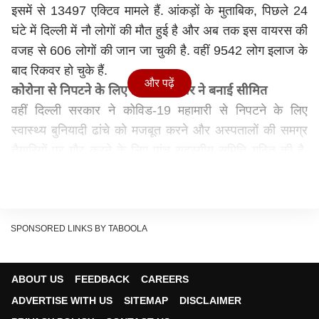
इसमें से 13497 एक्टिव मामले हैं. आंकड़ों के मुताबिक, पिछले 24
घंटे में दिल्ली में नौ लोगों की मौत हुई है और अब तक इस वायरस की
वजह से 606 लोगों की जान जा चुकी है. वहीं 9542 लोग इलाज के
बाद रिकवर हो चुके हैं.
और पढ़ें
कोरोना से निपटने के लिए दिल्ली सरकार ने बनाई सीमित
वहीं दिल्ली सरकार ने कोविड​​-19 महामारी से निपटने के लिए
स्वास्थ्य बुनियादी ढांचे को मजबूत करने और अस्पतालों की समग्र
तैयारियों पर गौर करने के लिए पांच सदस्यीय समिति गठित की है.
अधिकारियों ने यह जानकारी दी. इस समिति के गठन का आदेश
मंगलवार को जारी किया गया था. बता दें मंगलवार को दिल्ली में
कोरोना वायरस के 1,298 नए मामले सामने आए थे.
आदेश के अनुसार, आईपी विश्वविद्यालय के कुलपति डॉ महेश वर्मा,
SPONSORED LINKS BY TABOOLA
जीटीबी अस्पताल के मेडिकल डायरेक्टर डॉ सुनील कुमार, दिल्ली
मेडिकल काउंसिल के अध्यक्ष डॉ अरुण गुप्ता, दिल्ली मेडिकल
ABOUT US
FEEDBACK
CAREERS
एसोसिएशन के पूर्व अध्यक्ष डॉ आर के गुप्ता और मैक्स अस्पताल के
ADVERTISE WITH US
SITEMAP
DISCLAIMER
ग्रुप मेडिकर डायरेक्टर डॉ संदीप बुद्धिराजा समिति के सदस्य हैं.