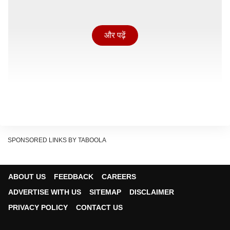
और पढ़ें
SPONSORED LINKS BY TABOOLA
ABOUT US
FEEDBACK
CAREERS
ADVERTISE WITH US
SITEMAP
DISCLAIMER
रिपोर्ट के अनुसार शनिवार को वह जलपाईगुड़ी के कोतवाली थाने
PRIVACY POLICY
CONTACT US
पहुंचीं और शिकायत दर्ज कराई. बताया गया कि उस समय उनके साथ
टीएमसी का कोई नेता मौजूद नहीं था. स्वप्ना बर्मन ने रायगंज