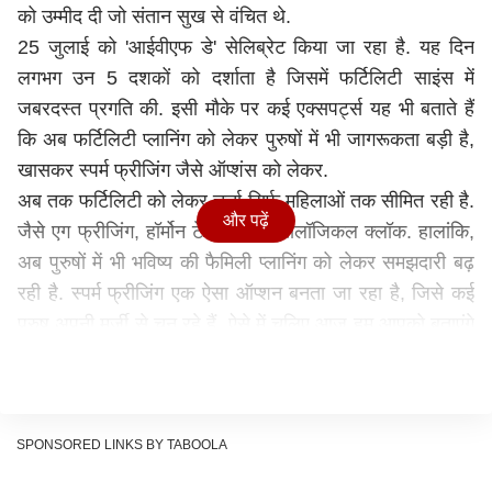
को उम्मीद दी जो संतान सुख से वंचित थे.
25 जुलाई को 'आईवीएफ डे' सेलिब्रेट किया जा रहा है. यह दिन
लगभग उन 5 दशकों को दर्शाता है जिसमें फर्टिलिटी साइंस में
जबरदस्त प्रगति की. इसी मौके पर कई एक्सपर्ट्स यह भी बताते हैं
कि अब फर्टिलिटी प्लानिंग को लेकर पुरुषों में भी जागरूकता बड़ी है,
खासकर स्पर्म फ्रीजिंग जैसे ऑप्शंस को लेकर.
अब तक फर्टिलिटी को लेकर चर्चा सिर्फ महिलाओं तक सीमित रही है.
और पढ़ें
जैसे एग फ्रीजिंग, हॉर्मोन टेस्ट और बायोलॉजिकल क्लॉक. हालांकि,
अब पुरुषों में भी भविष्य की फैमिली प्लानिंग को लेकर समझदारी बढ़
रही है. स्पर्म फ्रीजिंग एक ऐसा ऑप्शन बनता जा रहा है, जिसे कई
पुरुष अपनी मर्जी से चुन रहे हैं.
ऐसे में चलिए आज हम आपको बताएंगे
कि लाइफ स्टाइल में स्पर्म फ्रीजिंग का क्रेज कैसे बढ़ रहा है. उसे
लेकर लोगों की सोच कैसे बदल रही है और इसमें खर्च कितना आता है
साथ ही उसके फायदे क्या-क्या होते हैं.
क्या है स्पर्म फ्रीजिंग
SPONSORED LINKS BY TABOOLA
स्पर्म फ्रीजिंग एक ऐसी प्रक्रिया है, जिसमें पुरुष का‌ सीमेन सैंपल