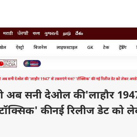
मराठी
ਪੰਜਾਬੀ
বাংলা
ગુજરાતી
நாடு
దేశం
खेल
ऐस्ट्रो
बिजनेस
लाइफस्टाइल
GK
टेक
ट्रेंडिंग
ंजन
ऑटो
खेल
ुड
कार
क्रिकेट
री सिनेमा
टेक्नोलॉजी
शिक्षा
ल सिनेमा
े तो अब सनी देओल की 'लाहौर 1947' से टकराएंगे यश? 'टॉक्सिक' की नई रिलीज डेट को लेकर अपडे
मोबाइल
रिजल्ट
्रिटीज
चैटजीपीटी
नौकरी
ी
े तो अब सनी देओल की 'लाहौर 194
गैजेट
वेब स्टोरीज
'टॉक्सिक' की नई रिलीज डेट को ल
यूटिलिटी न्यूज़
कल्चर
फैक्ट चेक