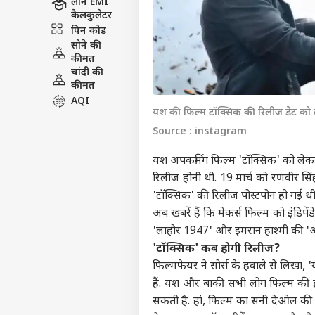
लोन EMI
कैलकुलेटर
पिन कोड
सोने की
कीमत
चांदी की
कीमत
AQI
यश की फिल्म टॉक्सिक की रिलीज डेट को
Source : instagram
यश अपकमिंग फिल्म 'टॉक्सिक' को लेकर ख
रिलीज होनी थी. 19 मार्च को
रणवीर सिं
'टॉक्सिक' की रिलीज पोस्टपोन हो गई थ
अब खबरें हैं कि मेकर्स फिल्म को इंडिप
'लाहौर 1947' और इमरान हाश्मी की 'आ
'टॉक्सिक' कब होगी रिलीज?
फिल्मफेयर ने सोर्स के हवाले से लिखा, '
हैं. यश और बाकी सभी लोग फिल्म की इंडि
सकती है. हां, फिल्म का सनी देओल की