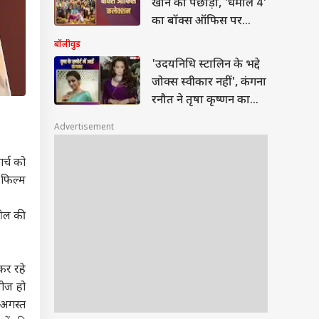
खान को पछाड़ा, 'धमाल 4'
का बॉक्स ऑफिस पर
धमाका
बॉलीवुड
'उदयनिधि स्टालिन के भद्दे
जोक्स स्वीकार नहीं', कंगना
रनौत ने तृषा कृष्णन का
किया सपोर्ट
Advertisement
र्च को
 फिल्म
ेओल की
कर रहे
लीज हो
 अगस्त