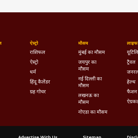
ज़
ऐस्ट्रो
मौसम
लाइफस
राशिफल
मुंबई का मौसम
यूटिलि
ऐस्ट्रो
जयपुर का
ट्रैवल
मौसम
धर्म
जनरल
नई दिल्ली का
हिंदू कैलेंडर
हेल्थ
मौसम
ग्रह गोचर
फैशन
लखनऊ का
ऐग्रक
मौसम
नोएडा का मौसम
Advertise With Us
Sitemap
Disc