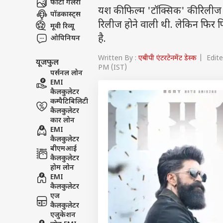
फोटो गैलरी
यश की फिल्म 'टॉक्सिक' की रिलीज 
पॉडकास्ट्स
रिलीज होने वाली थी. लेकिन फिर 
मूवी रिव्यू
है.
ओपिनियन
Written By :
एबीपी एंटरटेनमेंट डेस्क
| Edited
यूजफुल
PM (IST)
पर्सनल लोन
EMI
कैलकुलेटर
कम्पैटिबिलिटी
कैलकुलेटर
कार लोन
EMI
कैलकुलेटर
बीएमआई
कैलकुलेटर
होम लोन
EMI
कैलकुलेटर
एज
कैलकुलेटर
एजुकेशन