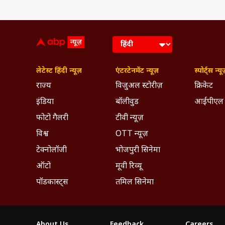
लेटेस्ट हिंदी न्यूज़
एंटरटेनमेंट न्यूज़
स्पोर्ट्स न्यू
राज्य
विजुअल स्टोरीज़
क्रिकेट
इंडिया
बॉलीवुड
आईपीएल
फोटो गैलरी
टीवी न्यूज़
विश्व
OTT न्यूज़
टेक्नोलॉजी
भोजपुरी सिनेमा
ऑटो
मूवी रिव्यू
पॉडकास्ट्स
तमिल सिनेमा
About Us
Feedback
Careers