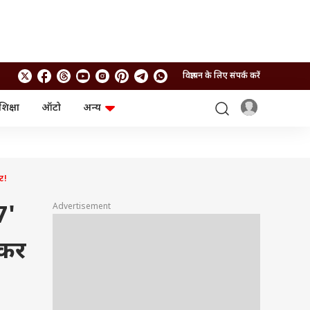
विज्ञापन के लिए संपर्क करें
शिक्षा
ऑटो
अन्य
बिजनेस
लाइफस्टाइल
पर्सनल फाइनेंस
स्वास्थ्य
स्टॉक मार्केट
ट्रैवल
म्यूचुअल फंड्स
फूड
ट!
क्रिप्टो
फैशन
आईपीओ
Health and Fitness
Advertisement
7'
फोटो गैलरी
जनरल नॉलेज
ेकर
वीडियो