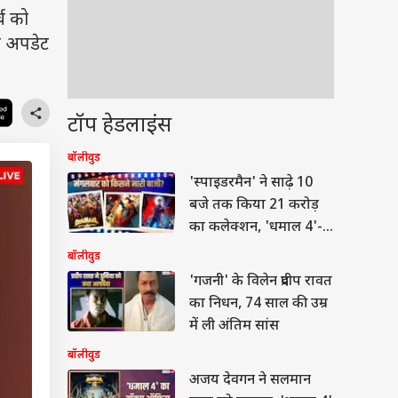
्च को
ा अपडेट
टॉप हेडलाइंस
बॉलीवुड
'स्पाइडरमैन' ने साढ़े 10
बजे तक किया 21 करोड़
का कलेक्शन, 'धमाल 4'-
'जन नायकन' का ऐसा रहा
बॉलीवुड
हाल
'गजनी' के विलेन प्रदीप रावत
का निधन, 74 साल की उम्र
में ली अंतिम सांस
बॉलीवुड
अजय देवगन ने सलमान