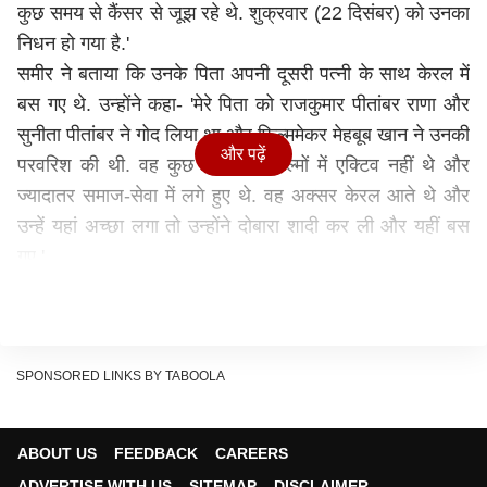
कुछ समय से कैंसर से जूझ रहे थे. शुक्रवार (22 दिसंबर) को उनका
निधन हो गया है.'
समीर ने बताया कि उनके पिता अपनी दूसरी पत्नी के साथ केरल में
बस गए थे. उन्होंने कहा- 'मेरे पिता को राजकुमार पीतांबर राणा और
सुनीता पीतांबर ने गोद लिया था और फिल्ममेकर मेहबूब खान ने उनकी
और पढ़ें
परवरिश की थी. वह कुछ समय से फिल्मों में एक्टिव नहीं थे और
ज्यादातर समाज-सेवा में लगे हुए थे. वह अक्सर केरल आते थे और
उन्हें यहां अच्छा लगा तो उन्होंने दोबारा शादी कर ली और यहीं बस
गए.'
अमेरिकी टीवी शो में नजर आए थे साजिद
साजिद खान को 'माया' में अपने कैरेक्टर से एक टीनेज आइडियल के
तौर पर स्टारडम मिला, जहां उन्होंने एक लोकल लड़के राज जी का
रोल निभाया था. फिल्म की लोकप्रियता की वजह से इसी नाम से एक
SPONSORED LINKS BY TABOOLA
सीरीज भी बनाई गई और इससे खान की शोहरत में इजाफा हुआ.
उन्होंने अमेरिकी टीवी शो 'द बिग वैली' के एक एपिसोड में बतौर गेस्ट
ABOUT US
FEEDBACK
CAREERS
भी नजर आए और म्यूजिक शो 'इट्स हैपनिंग' में गेस्ट जज के तौर पर
ADVERTISE WITH US
SITEMAP
DISCLAIMER