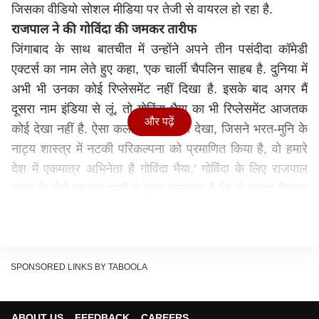
जिसका वीडियो सोशल मीडिया पर तेजी से वायरल हो रहा है.
राजपाल ने की गोविंदा की जमकर तारीफ
जिंगाबाद के साथ बातचीत में उन्होंने अपने तीन पसंदीदा कॉमेडी
एक्टर्स का नाम लेते हुए कहा, 'एक चार्ली चैपलिन साहब है. दुनिया में
अभी भी उनका कोई रिप्लेसमेंट नहीं दिखा है. इसके बाद अगर मैं
दूसरा नाम इंडिया से लूं, तो गोविंदा भैया का भी रिप्लेसमेंट आजतक
और पढ़ें
कोई देखा नहीं है. ऐसा कलाकार मैंने नहीं देखा, जिसने भरत-मुनि के
नाट्य शास्त्र में नटकी परिकल्पना को प्रमाणित किया है, वो हमारे
देश में एकमात्र अभिनेता है गोविंदा भैया.' गोविंदा के लिए राजपाल
यादव के बोले गए इन शब्दों से साफ झलकता है कि वो उनका कितना
सम्मान करते है और उन्हें सबसे ज्यादा पसंद करते हैं. वहीं तीसरे
कलाकार के बारे में उन्होंने हंसते हुए कहा, 'मुझे लगता है मैं ही पैदा
हुआ हूं.'
ये भी पढ़ें: फिल्मों से लेकर ब्रांड एंडोर्समेंट तक, करोड़ों की कमाई
SPONSORED LINKS BY TABOOLA
करते हैं वरुण धवन, जानिए नेटवर्थ
राजपाल यादव का वर्कफ्रंट
ABOUT US
FEEDBACK
CAREERS