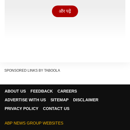
और पढ़ें
SPONSORED LINKS BY TABOOLA
ABOUT US
FEEDBACK
CAREERS
ADVERTISE WITH US
SITEMAP
DISCLAIMER
PRIVACY POLICY
CONTACT US
मधू ने 5 साल तक क्यों नहीं किया अजय संग काम?
चैतन्य पादुकोण ने हिंदी रश को दिए इंटरव्यू में बताया था, 'अजय
ABP NEWS GROUP WEBSITES
देवगन और तब्बू की केमिस्ट्री बहुत जबरदस्त है और वो दोनों कई