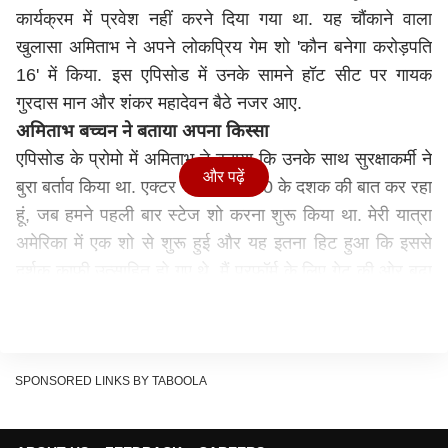
कार्यक्रम में प्रवेश नहीं करने दिया गया था. यह चौंकाने वाला
खुलासा अमिताभ ने अपने लोकप्रिय गेम शो 'कौन बनेगा करोड़पति
16' में किया. इस एपिसोड में उनके सामने हॉट सीट पर गायक
गुरदास मान और शंकर महादेवन बैठे नजर आए.
अमिताभ बच्चन ने बताया अपना किस्सा
एपिसोड के प्रोमो में अमिताभ ने बताया कि उनके साथ सुरक्षाकर्मी ने
और पढ़ें
बुरा बर्ताव किया था. एक्टर ने कहा, "मैं 80 के दशक की बात कर रहा
हूं, जब हमने पहली बार स्टेज शो करना शुरू किया था. मेरी यात्रा
अमेरिका में एक शो से शुरू हुई और यह इतना हिट हुआ कि इससे
दर्शक काफी उत्साहित हो गए थे. मैं परफॉर्म के लिए गेट की ओर बढ़ा
ही था कि उन्होंने हमें रोक दिया."
उन्होंने मुझसे कहा, “आप अंदर नहीं जा सकते.“ इस पर मैंने कहा, “मैं
कलाकार हूं, मुझे अंदर जाना होगा.”
SPONSORED LINKS BY TABOOLA