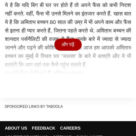
ये है कि यदि बिग बी घर पर होते हैं तो अपने फैंस को कभी निराश
नहीं करते. वहीं, फैंस भी उनसे मिलने का इंतजार करते हैं. खास बात
ये है कि अमिताभ बच्चन 80 साल की उम्र में भी अपने काम और फैंस
से इतना ही प्यार करते हैं, जितना पहले करते थे. अमिताभ बच्चन की
शानदार पर्सनैलिटी की वजह से फैंस उनके बारे में ज्यादा से ज्यादा
और पढ़ें
जानने और पढ़ने की कोशिश करते हैं. तो आज हम आपको अमिताभ
बच्चन का मुंबई में स्थित घर ‘जलसा’ के बारे में बताएंगे और ये भी
बताएंगे कि आप वहां तक कैसे पहुंच सकते हैं.
हर संडे फैंस से मिलते हैं अमिताभ बच्चन
अमिताभ बच्चन का घर फैंस के लिए इसलिए भी खास है, क्योंकि
अमिताभ हर संडे अपने घर के गेट पर अपने अस्थाई पोडियम पर
खड़े होकर फैंस का अभिवादन करते हैं. एक्टर की एक झलक पाने के
SPONSORED LINKS BY TABOOLA
लिए लोग भी वहां पर घंटों खड़े होकर इंतजार करते हैं. अमिताभ
बच्चन बताते हैं कि वह अपने फैंस से मिलने के लिए जूते-चप्पल उतार
देते हैं. अपनी इस आदत को अमिताभ ने फैंस के प्रति अपनी भक्ति
ABOUT US
FEEDBACK
CAREERS
बताया है.