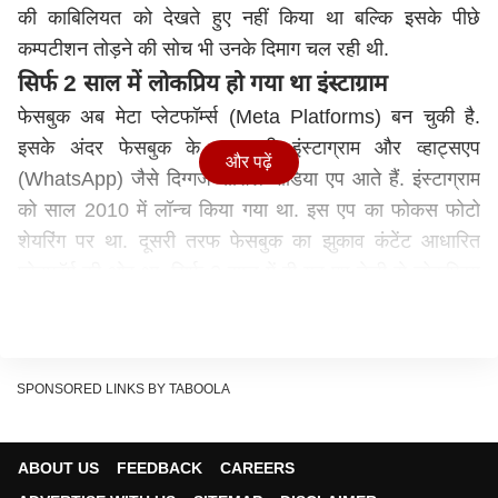
की काबिलियत को देखते हुए नहीं किया था बल्कि इसके पीछे
कम्पटीशन तोड़ने की सोच भी उनके दिमाग चल रही थी.
सिर्फ 2 साल में लोकप्रिय हो गया था इंस्टाग्राम
फेसबुक अब मेटा प्लेटफॉर्म्स (Meta Platforms) बन चुकी है.
इसके अंदर फेसबुक के साथ ही इंस्टाग्राम और व्हाट्सएप
और पढ़ें
(WhatsApp) जैसे दिग्गज सोशल मीडिया एप आते हैं. इंस्टाग्राम
को साल 2010 में लॉन्च किया गया था. इस एप का फोकस फोटो
शेयरिंग पर था. दूसरी तरफ फेसबुक का झुकाव कंटेंट आधारित
प्लेटफॉर्म की ओर था. सिर्फ 2 साल में ही यह एप तेजी से लोकप्रिय
हो गया. लोगों को फेसबुक से इतर एक और सोशल मीडिया प्लेटफॉर्म
मिला था. इन चीजों की तरफ मार्क जकरबर्ग का ध्यान भी गया. उन्हें
इंस्टाग्राम में फेसबुक का प्रतिद्वंदी दिख रहा था. इसके बाद वह
SPONSORED LINKS BY TABOOLA
इंस्टाग्राम को खरीदने की तैयारी में जुट गए ताकि फेसबुक को कोई
खतरा खड़ा न हो.
1 अरब डॉलर में फेसबुक ने खरीदा था इंस्टाग्राम
ABOUT US
FEEDBACK
CAREERS
सीएनबीसी की रिपोर्ट के अनुसार, साल 2012 में इंस्टाग्राम की वैल्यू