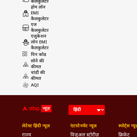
कैलकुलेटर
होम लोन
EMI
कैलकुलेटर
एज
कैलकुलेटर
एजुकेशन
लोन EMI
कैलकुलेटर
पिन कोड
सोने की
कीमत
चांदी की
कीमत
AQI
लेटेस्ट हिंदी न्यूज़
एंटरटेनमेंट न्यूज़
स्पोर्ट्स न्यू
राज्य
विजुअल स्टोरीज़
क्रिकेट