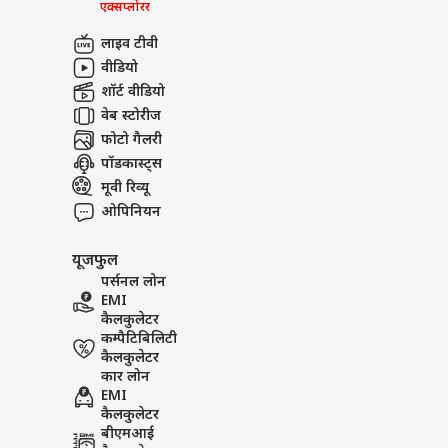
एक्सप्लोरर
युवाओं के संदर्भ में उत्तर प्रदेश न
लाइव टीवी
नौकरियां, 3 करोड़ से अधिक उद्योग-आध
वीडियो
ऐसी तस्वीर बनाते हैं जो नई उम्मीद दि
शॉर्ट वीडियो
है. जब तक यह धुरी मजबूत होती रहेगी,
वेब स्टोरीज
एक वादे की पूर्ति बनता रहेगा, एक सरकार
फोटो गैलरी
नोट - (उपरोक्त दिए गए विचार लेखक के व
पॉडकास्ट्स
जुड़े सभी दावे या आपत्ति के लिए सिर्फ ल
मूवी रिव्यू
PUBLISHED AT : 01 JUN 2026 11:27 PM 
ओपिनियन
Tags :
Appointment Letter
UP
यूजफुल
Breaking News, Anytime, An
पर्सनल लोन
EMI
कैलकुलेटर
कम्पैटिबिलिटी
कैलकुलेटर
कार लोन
EMI
कैलकुलेटर
बीएमआई