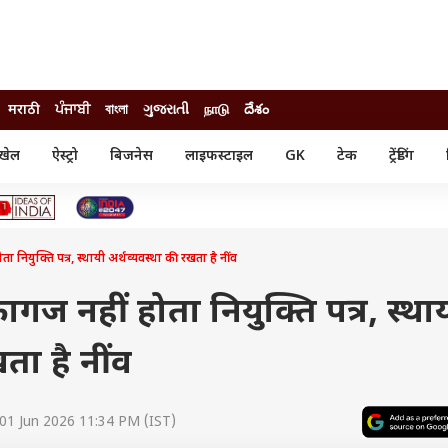
मराठी
ਪੰਜਾਬੀ
বাংলা
ગુજરાતી
நாடு
దేశం
खेल
ऐस्ट्रो
बिजनेस
लाइफस्टाइल
GK
टेक
ट्रेंडिंग
ंजन
ऑटो
खेल
ुड
कार
क्रिकेट
री सिनेमा
टेक्नोलॉजी
शिक्षा
ल सिनेमा
ियुक्ति पत्र, स्थायी अर्थव्यवस्था की रखता है नींव
मोबाइल
रिजल्ट
्रिटीज
चैटजीपीटी
नौकरी
ी
गज नहीं होता नियुक्ति पत्र, स्था
गैजेट
वेब स्टोरीज
ता है नींव
यूटिलिटी न्यूज़
कल्चर
फैक्ट चेक
01 Jun 2026 11:34 PM (IST)