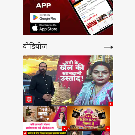
सरकारी
लकर एक
ी धुरी
गा. वह
वीडियोज
लेख से