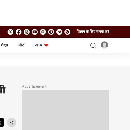
विज्ञापन के लिए संपर्क करें
शिक्षा
ऑटो
अन्य
बिजनेस
लाइफस्टाइल
पर्सनल फाइनेंस
स्वास्थ्य
स्टॉक मार्केट
ट्रैवल
म्यूचुअल फंड्स
फूड
क्रिप्टो
फैशन
आईपीओ
Health and Fitness
Advertisement
यी
फोटो गैलरी
जनरल नॉलेज
वीडियो