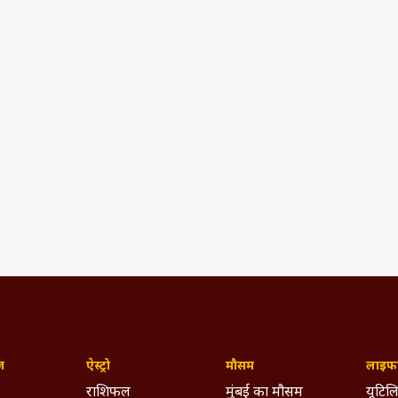
ज़
ऐस्ट्रो
मौसम
लाइफस
राशिफल
मुंबई का मौसम
यूटिलि