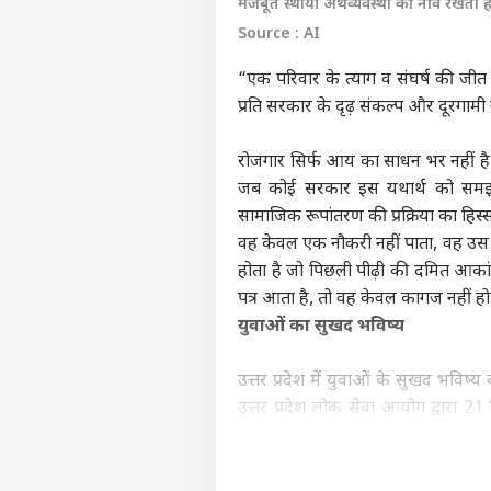
मजबूत स्थायी अर्थव्यवस्था की नींव रखता है
Source : AI
“एक परिवार के त्याग व संघर्ष की जीत क
प्रति सरकार के दृढ़ संकल्प और दूरगामी न
रोजगार सिर्फ आय का साधन भर नहीं है, य
जब कोई सरकार इस यथार्थ को समझकर
सामाजिक रूपांतरण की प्रक्रिया का हिस्स
वह केवल एक नौकरी नहीं पाता, वह उस पर
होता है जो पिछली पीढ़ी की दमित आकांक्
पत्र आता है, तो वह केवल कागज नहीं होत
युवाओं का सुखद भविष्य
उत्तर प्रदेश में युवाओं के सुखद भविष्
उत्तर प्रदेश लोक सेवा आयोग द्वारा 21
वितरित किए, किंतु यह संख्या अपने आ
नियुक्तियों को मिलाकर केवल इसी माह मे