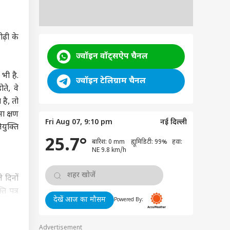
ढ़ी के
ज्वॉइन वॉट्सऐप चैनल
भी है.
ज्वॉइन टेलिग्राम चैनल
े, वे
है, तो
ा क्षण
Fri Aug 07, 9:10 pm
नई दिल्ली
युक्ति
25.7°
बारिश: 0 mm ह्यूमिडिटी: 99% हवा:
NE 9.8 km/h
 दिनों
ि पत्र
देखें आज का मौसम
Powered By:
हालिया
इस बात
Advertisement