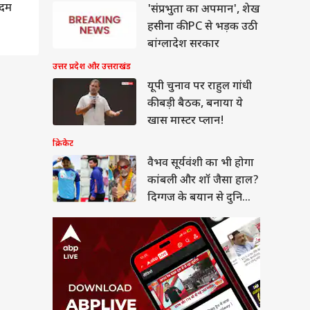
 सूर्यवंशी का भी होगा
ेने की
कदम
'संप्रभुता का अपमान', शेख
बली और शॉ जैसा हाल?
हसीना की PC से भड़क उठी
गज के बयान से दुनिया
या
न
बांग्लादेश सरकार
ीं है.
उत्तर प्रदेश और उत्तराखंड
 पलायन
यूपी चुनाव पर राहुल गांधी
रीब एक
की बड़ी बैठक, बनाया ये
ं, यदि
सीमन बिल पर सरकार ने
खास मास्टर प्लान!
र निकल
ा समर्थन तो अड़े राहुल,
- 'पहले सदन में आएं
क्रिकेट
री'
वैभव सूर्यवंशी का भी होगा
कांबली और शॉ जैसा हाल?
वीर के
दिग्गज के बयान से दुनिया
शासन की
हैरान
िस्तार
 और जो
रियागत
लिए कि