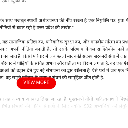
 एक नियुक्ति पत्र
े साथ मजबूत स्थायी अर्थव्यवस्था की नींव रखता है एक नियुक्ति पत्र. युवा पी
ीतियों से बदल रही है उत्तर प्रदेश की तस्वीर.”
ह सामाजिक प्रतिष्ठा का, पारिवारिक सुरक्षा का, और मानवीय गरिमा का प्रश्न 
 अपनी नीतियां बनाती है, तो उसके परिणाम केवल सांख्यिकीय नहीं होत
ा बन जाते हैं. किसी परिवार में जब पहली बार कोई सदस्य सरकारी सेवा में जाता 
िवार में पीढ़ियों के संचित अभाव और प्रतीक्षा पर विराम लगाता है. वह एक ऐस
षाओं को उड़ान देते हुए नई संभावना का द्वार खोलता है. ऐसे घरों में जब एक नि
ा, वह समूचे परिवार के त्याग व संघर्ष की सामूहिक जीत होती है.
VIEW MORE
य का यह अध्याय अनवरत लिखा जा रहा है. मुख्यमंत्री योगी आदित्यनाथ ने पिछले
 विभिन्न विभागों की विविध सेवाओं के लिए चयनित 932 अभ्यर्थियों को नियुक्त
प में पूरी कहानी नहीं कहती. मई माह का समग्र चित्र और भी व्यापक है. 
ं 2000 से अधिक अभ्यर्थियों को नियुक्ति पत्र सौंपे जा चुके हैं. यह आंकड़ा 