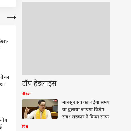
यपूर्ण
ा लेकर
तिवर्ष
वा में
 Gen-
य अवसर
?
में जो
न तीनों
ें किए
ि किसी
ओं का
टॉप हेडलाइंस
क्षा
इंडिया
पदों पर
ेट
क दोनों
मानसून सत्र का बढ़ेगा समय
ी-समझी
या बुलाया जाएगा विशेष
ए बेहतर
सत्र? सरकार ने किया साफ
हयोग
्षक या
विश्व
नई