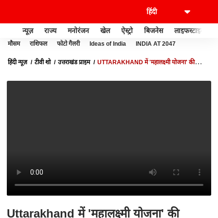
न्यूज़
राज्य
मनोरंजन
खेल
ऐस्ट्रो
बिजनेस
लाइफस्टाइल
मौसम
राशिफल
फोटो गैलरी
Ideas of India
INDIA AT 2047
हिंदी न्यूज़
टीवी शो
उत्तराखंड प्राइम
UTTARAKHAND में 'महालक्ष्मी योजना' की
शुरुआत, जानिए किसको मिलेगा इस सुविधा का लाभ ? | ABP GANGA
Uttarakhand में 'महालक्ष्मी योजना' की