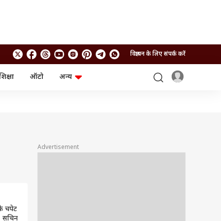
विज्ञापन के लिए संपर्क करें
शिक्षा
ऑटो
अन्य
बिजनेस
लाइफस्टाइल
पर्सनल फाइनेंस
स्वास्थ्य
स्टॉक मार्केट
ट्रैवल
म्यूचुअल फंड्स
फूड
क्रिप्टो
फैशन
आईपीओ
Health and Fitness
Advertisement
फोटो गैलरी
जनरल नॉलेज
वीडियो
के चपेट
ी, सचिन