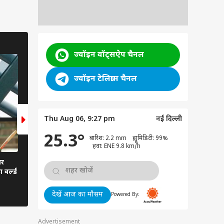
NEWS
ज्वॉइन वॉट्सऐप चैनल
8 Photos
ज्वॉइन टेलिग्राम चैनल
Thu Aug 06, 9:27 pm
नई दिल्ली
25.3°
बारिश: 2.2 mm ह्यूमिडिटी: 99%
हवा: ENE 9.8 km/h
ार
दो दोहरे शतक लगाकर सचिन, द्रविड़,
वर्ल्ड
सहवाग, कांबली के क्लब में शामिल
कोहली
देखें आज का मौसम
Powered By:
Advertisement