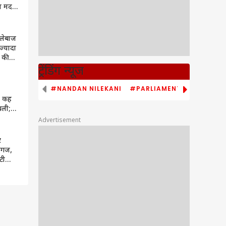
या मदद
्लेबाज
 ज्यादा
 की
कोहली
ट्रेंडिंग न्यूज
#NANDAN NILEKANI
#PARLIAMENT MONSOON S
ब कह
बली;
Advertisement
लिया नाम
र
ग्गज,
टी
ों की