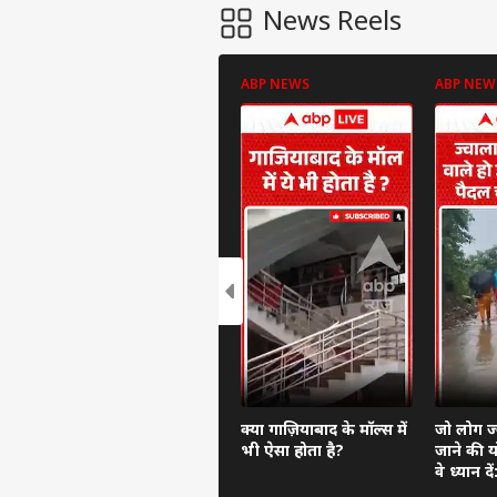
News Reels
ABP NEWS
ABP NEW
पर्सनल
टॉप
हॅलो गेस्ट
इंडिय
एडवर्टाइज विथ अस
प्राइवेसी पॉलिसी
क्या गाज़ियाबाद के मॉल्स में
जो लोग ज्
भी ऐसा होता है?
जाने की यो
कॉन्टैक्ट अस
वे ध्यान 
सेंड फीडबैक
चलना होग