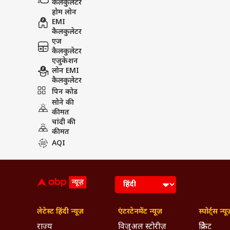
कैलकुलेटर
होम लोन
EMI
कैलकुलेटर
एज
कैलकुलेटर
एजुकेशन
लोन EMI
कैलकुलेटर
पिन कोड
सोने की
कीमत
चांदी की
कीमत
AQI
लेटेस्ट हिंदी न्यूज़
एंटरटेनमेंट न्यूज़
स्पोर्ट्स न्यू
राज्य
विजुअल स्टोरीज़
क्रिकेट