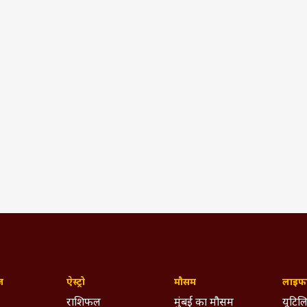
ज़
ऐस्ट्रो
मौसम
लाइफस
राशिफल
मुंबई का मौसम
यूटिलि