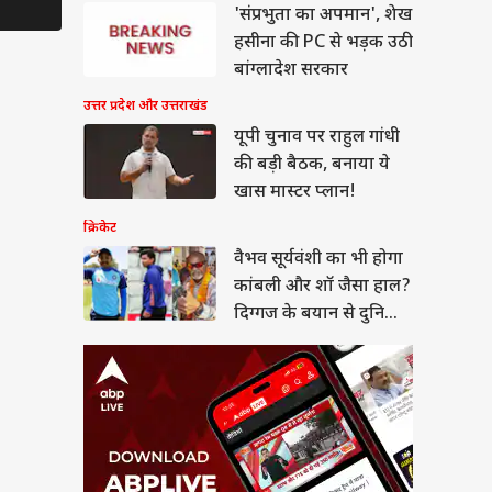
 सूर्यवंशी का भी होगा
'संप्रभुता का अपमान', शेख
बली और शॉ जैसा हाल?
हसीना की PC से भड़क उठी
गज के बयान से दुनिया
या
न
बांग्लादेश सरकार
उत्तर प्रदेश और उत्तराखंड
यूपी चुनाव पर राहुल गांधी
की बड़ी बैठक, बनाया ये
सीमन बिल पर सरकार ने
खास मास्टर प्लान!
ा समर्थन तो अड़े राहुल,
- 'पहले सदन में आएं
क्रिकेट
त्री'
वैभव सूर्यवंशी का भी होगा
कांबली और शॉ जैसा हाल?
दिग्गज के बयान से दुनिया
हैरान