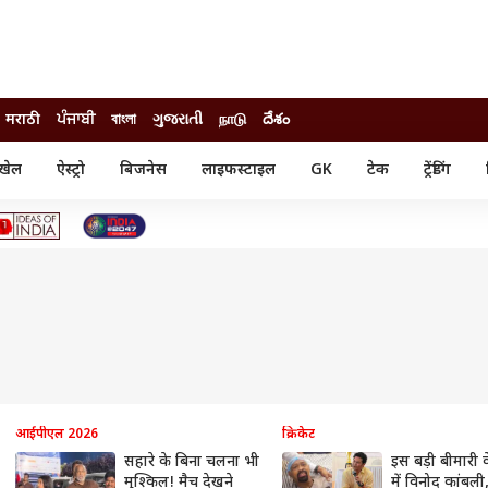
मराठी
ਪੰਜਾਬੀ
বাংলা
ગુજરાતી
நாடு
దేశం
खेल
ऐस्ट्रो
बिजनेस
लाइफस्टाइल
GK
टेक
ट्रेंडिंग
ंजन
ऑटो
खेल
ुड
कार
क्रिकेट
री सिनेमा
टेक्नोलॉजी
शिक्षा
ल सिनेमा
मोबाइल
रिजल्ट
्रिटीज
चैटजीपीटी
नौकरी
ी
गैजेट
वेब स्टोरीज
यूटिलिटी न्यूज़
कल्चर
फैक्ट चेक
आईपीएल 2026
क्रिकेट
सहारे के बिना चलना भी
इस बड़ी बीमारी 
मुश्किल! मैच देखने
में विनोद कांबल