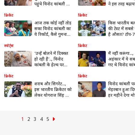
पहुंचे विनोद कांबली की
ने इस तरह बढ़ा
हालत देख भावुक हुए
का हाथ
फैंस
क्रिकेट
क्रिकेट
आज तक कोई नहीं तोड़
किस भारतीय बल
सका विनोद कांबली का
की टेस्ट में सबसे
ये रिकॉर्ड, कैसे गुमनाम
है औसत? टॉप-7
हो गया सचिन तेंदुलकर
लिस्ट में विराट 
का जिगरी?
का नाम नहीं
स्पोर्ट्स
क्रिकेट
‘उन्हें बोलने में दिक्क्त
मैं नहीं करूंगा...,
हो रही है’.., विनोद
अहंकार में ये स
कांबली के हेल्थ पर
गए थे विनोद कां
उनके छोटे भाई ने दिया
सचिन
बड़ा अपडेट
तेंदुलकर का भी 
क्रिकेट
क्रिकेट
शराब और सिगरेट...,
विनोद कांबली प
इस भारतीय क्रिकेटर को
मेहरबान हुआ दि
लेकर योगराज सिंह का
हर महीने देगा मो
बड़ा बयान; बताई
रकम; लाखों रुपय
करियर बर्बाद होने की
होगी बारिश
वजह
1
2
3
4
5