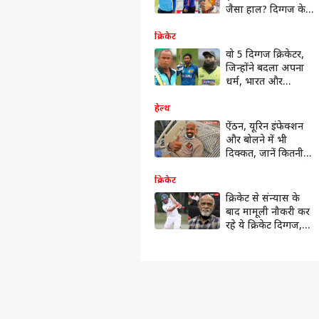
जैसा हाल? दिग्गज के
बयान से दुनिया हैरान
क्रिकेट
वो 5 दिग्गज क्रिकेटर,
जिन्होंने बदला अपना
धर्म, भारत और
पाकिस्तान से एक-एक
खिलाड़ी का नाम
हेल्थ
शामिल
ऐंठन, यूरिन इंफेक्शन
और बोलने में भी
दिक्कत, जानें कितनी
खतरनाक बीमारियों से
जूझ रहे विनोद कांबली?
क्रिकेट
क्रिकेट से संन्यास के
बाद मामूली नौकरी कर
रहे ये क्रिकेट दिग्गज,
एक तो पाई-पाई का
मोहताज