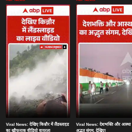
Viral News: देखिए किन्नौर में लैंडस्लाइड
Viral News: देशभक्ति और आस्था
का खौफनाक वीडियो वायरल!
अद्भुत संगम, देखिए!