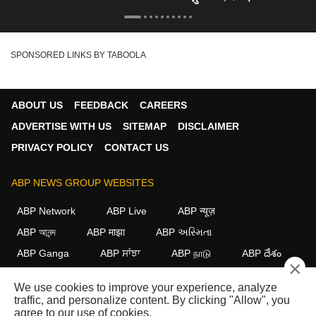
SPONSORED LINKS BY TABOOLA
ABOUT US
FEEDBACK
CAREERS
ADVERTISE WITH US
SITEMAP
DISCLAIMER
PRIVACY POLICY
CONTACT US
ABP NEWS GROUP WEBSITES
ABP Network
ABP Live
ABP न्यूज़
ABP আনন্দ
ABP माझा
ABP અસ્મિતા
ABP Ganga
ABP ਸਾਂਝਾ
ABP நாடு
ABP దేశం
×
FOLLOW US
We use cookies to improve your experience, analyze
traffic, and personalize content. By clicking "Allow", you
agree to our use of cookies.