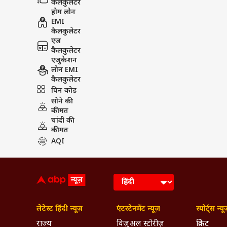
कैलकुलेटर
होम लोन
EMI
कैलकुलेटर
एज
कैलकुलेटर
एजुकेशन
लोन EMI
कैलकुलेटर
पिन कोड
सोने की
कीमत
चांदी की
कीमत
AQI
लेटेस्ट हिंदी न्यूज़
एंटरटेनमेंट न्यूज़
स्पोर्ट्स न्यू
राज्य
विजुअल स्टोरीज़
क्रिकेट