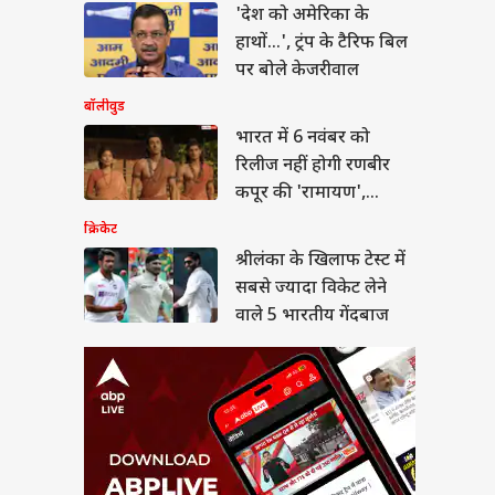
लंका के खिलाफ टेस्ट में
'देश को अमेरिका के
 ज्यादा विकेट लेने वाले
हाथों...', ट्रंप के टैरिफ बिल
रतीय गेंदबाज
पर बोले केजरीवाल
बॉलीवुड
भारत में 6 नवंबर को
रिलीज नहीं होगी रणबीर
 बीपी कंट्रोल करेंगी ये
कपूर की 'रामायण',
ियां, देख लें लिस्ट
प्रोड्यूसर ने बताई चौंकाने
क्रिकेट
वाली वजह
श्रीलंका के खिलाफ टेस्ट में
सबसे ज्यादा विकेट लेने
वाले 5 भारतीय गेंदबाज