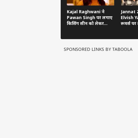
Kajal Raghwani ने
Jannat Z
Pawan Singh पर लगाए
Elvish Ya
किसिंग सीन को लेकर
रूमर्स पर त
गंभीर आरोप, Bhojpuri
का सच ब
Bawaal में खुलासा
SPONSORED LINKS BY TABOOLA