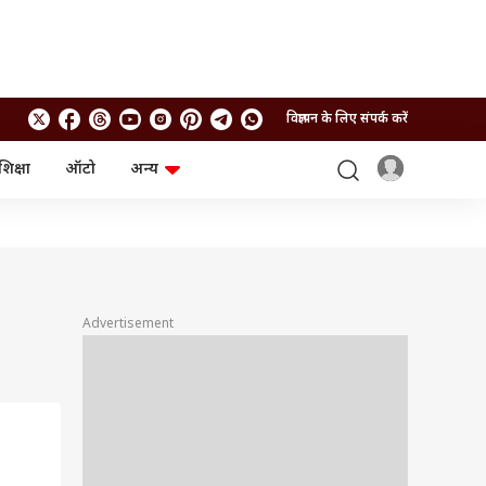
विज्ञापन के लिए संपर्क करें
शिक्षा
ऑटो
अन्य
बिजनेस
लाइफस्टाइल
पर्सनल फाइनेंस
स्वास्थ्य
स्टॉक मार्केट
ट्रैवल
म्यूचुअल फंड्स
फूड
क्रिप्टो
फैशन
आईपीओ
Health and Fitness
Advertisement
फोटो गैलरी
जनरल नॉलेज
वीडियो