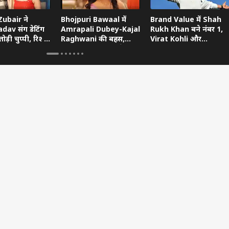
ubair ने
Bhojpuri Bawaal में
Brand Value में Shah
dav संग डेटिंग
Amrapali Dubey-Kajal
Rukh Khan बने नंबर 1,
ोड़ी चुप्पी, रिश्ते
Raghwani की बहस,
Virat Kohli और
ताया
Pawan Singh गुस्से में
Ranveer Singh को छोड़ा
छोड़ गए शो
पीछे