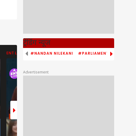
ट्रेंडिंग न्यूज
#NANDAN NILEKANI
#PARLIAMENT MONSOON S
ENT LIVE
ENT LIVE
ABP NEWS
Advertisement