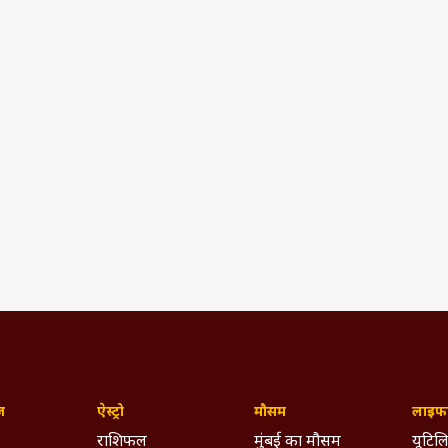
ज़
ऐस्ट्रो
मौसम
लाइफस
राशिफल
मुंबई का मौसम
यूटिलि