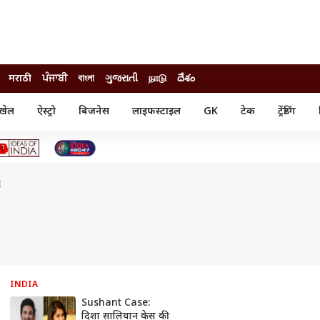
मराठी
ਪੰਜਾਬੀ
বাংলা
ગુજરાતી
நாடு
దేశం
खेल
ऐस्ट्रो
बिजनेस
लाइफस्टाइल
GK
टेक
ट्रेंडिंग
ंजन
ऑटो
खेल
ुड
कार
क्रिकेट
री सिनेमा
टेक्नोलॉजी
शिक्षा
ल सिनेमा
E
मोबाइल
रिजल्ट
्रिटीज
चैटजीपीटी
नौकरी
ी
गैजेट
वेब स्टोरीज
यूटिलिटी न्यूज़
कल्चर
फैक्ट चेक
INDIA
Sushant Case:
दिशा सालियान केस की