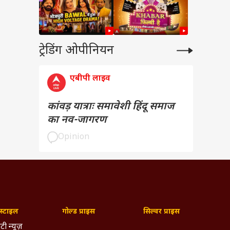
ट्रेडिंग ओपीनियन
एबीपी लाइव
कांवड़ यात्राः समावेशी हिंदू समाज
का नव-जागरण
Opinion
्टाइल
गोल्ड प्राइस
सिल्वर प्राइस
टी न्यूज़