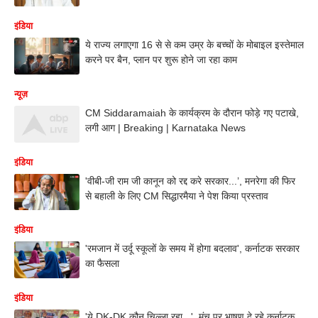
इंडिया
ये राज्य लगाएगा 16 से से कम उम्र के बच्चों के मोबाइल इस्तेमाल
करने पर बैन, प्लान पर शुरू होने जा रहा काम
न्यूज़
CM Siddaramaiah के कार्यक्रम के दौरान फोड़े गए पटाखे,
लगी आग | Breaking | Karnataka News
इंडिया
'वीबी-जी राम जी कानून को रद्द करे सरकार...’, मनरेगा की फिर
से बहाली के लिए CM सिद्धारमैया ने पेश किया प्रस्ताव
इंडिया
'रमजान में उर्दू स्कूलों के समय में होगा बदलाव', कर्नाटक सरकार
का फैसला
इंडिया
'ये DK-DK कौन चिल्ला रहा...', मंच पर भाषण दे रहे कर्नाटक