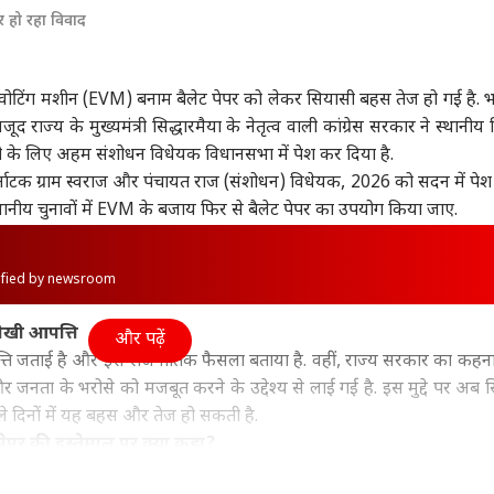
र हो रहा विवाद
ा
महाराष्ट्र
इंडिया
क्रिक
िक वोटिंग मशीन (EVM) बनाम बैलेट पेपर को लेकर सियासी बहस तेज हो गई है. 
ूद राज्य के मुख्यमंत्री सिद्धारमैया के नेतृत्व वाली कांग्रेस सरकार ने स्थानी
ापसी के लिए अहम संशोधन विधेयक विधानसभा में पेश कर दिया है.
ंत्री अमित शाह से मिले
CJP की टीम बनने पर
बारिश में राहुल-प्रियंका
पाकि
े कर्नाटक ग्राम स्वराज और पंचायत राज (संशोधन) विधेयक, 2026 को सदन में पेश
के 3 बागी मुस्लिम
अभिजीत दीपके बोले,
की बातचीत, अमित शाह
2 सा
द, की ये बड़ी मांग
वुड
'सबसे बड़ी चुनौती...'
इंडिया
खुद थामे दिखे छाता
इंडिया
मिल
इंडि
स्थानीय चुनावों में EVM के बजाय फिर से बैलेट पेपर का उपयोग किया जाए.
rified by newsroom
ीखी आपत्ति
माल' एक्ट्रेस के ऊपर
अभिजीत दीपके ने CJP में
तरुण तेजपाल को 10 साल
क्या
और पढ़ें
 करोड़ का लोन, चुकाने
रखा ये बड़ा पद, 13 नेताओं
की सजा, रेप केस में हाई
गतिर
ति जताई है और इसे राजनीतिक फैसला बताया है. वहीं, राज्य सरकार का कहना
िए करनी पड़ी सी ग्रेड
को क्या मिला?
कोर्ट ने पलटा फैसला
दूसर
 और जनता के भरोसे को मजबूत करने के उद्देश्य से लाई गई है. इस मुद्दे पर अब 
ें
की ग
े दिनों में यह बहस और तेज हो सकती है.
पेपर की इस्तेमाल पर क्या कहा?
. एस. संग्रेषी ने घोषणा की थी कि ग्रेटर बेंगलुरु अथॉरिटी (GBA) के तहत आन