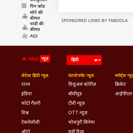
कैलकुलेटर
पांच नगर निगमं के चुनाव 25 मई, 202
पिन कोड
निकाय चुनावों में ईवीएम की जगह बैलेट
सोने की
तीन दशक के बाद राज्य में बैलेट पेपर
कीमत
SPONSORED LINKS BY TABOOLA
कर्नाटक राज्य चुनाव आयुक्त जी. एस. 
चांदी की
कीमत
1996 में किया गया था. इसके बाद से राज
AQI
बीत जाने के बाद एक बार फिर से चुनाव म
यह भी पढ़ेंः
‘भारत के पास 53 लाख म
मोदी?
लेटेस्ट हिंदी न्यूज़
एंटरटेनमेंट न्यूज़
स्पोर्ट्स न्यू
राज्य
विजुअल स्टोरीज़
क्रिकेट
इंडिया
बॉलीवुड
आईपीएल
फोटो गैलरी
टीवी न्यूज़
विश्व
OTT न्यूज़
टेक्नोलॉजी
भोजपुरी सिनेमा
ऑटो
मूवी रिव्यू