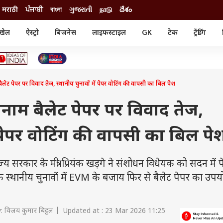
मराठी
ਪੰਜਾਬੀ
বাংলা
ગુજરાતી
நாடு
దేశం
खेल
ऐस्ट्रो
बिजनेस
लाइफस्टाइल
GK
टेक
ट्रेंडिंग
ंजन
ऑटो
खेल
ुड
कार
क्रिकेट
री सिनेमा
टेक्नोलॉजी
शिक्षा
ल सिनेमा
लेट पेपर पर विवाद तेज, स्थानीय चुनावों में पेपर वोटिंग की वापसी का बिल पेश
मोबाइल
रिजल्ट
्रिटीज
चैटजीपीटी
नौकरी
ी
नाम बैलेट पेपर पर विवाद तेज,
गैजेट
वेब स्टोरीज
ं पेपर वोटिंग की वापसी का बिल पे
यूटिलिटी न्यूज़
कल्चर
फैक्ट चेक
ार के मंत्री प्रियंक खड़गे ने संशोधन विधेयक को सदन में 
 कि स्थानीय चुनावों में EVM के बजाय फिर से बैलेट पेपर का उप
 विजय कुमार बिट्ठल | Updated at : 23 Mar 2026 11:25