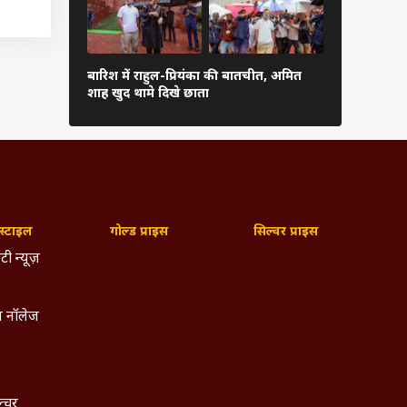
्थानीय
अरुणाचल-अस
ले साल
बारिश में राहुल-प्रियंका की बातचीत, अमित
प्रभावित, 5 
शाह खुद थामे दिखे छाता
ीन दशक
बड़ा ऐक्शन
ोले PM
्टाइल
गोल्ड प्राइस
सिल्वर प्राइस
टी न्यूज़
 नॉलेज
ल्चर