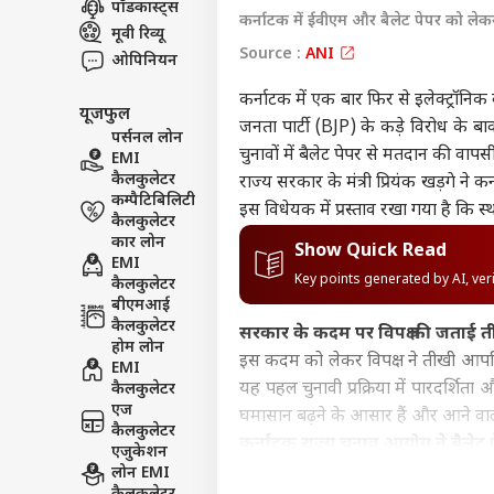
पॉडकास्ट्स
कर्नाटक में ईवीएम और बैलेट पेपर को लेक
इंडिय
मूवी रिव्यू
एडवर्टाइज विथ अस
Source :
ANI
ओपिनियन
प्राइवेसी पॉलिसी
कर्नाटक में एक बार फिर से इलेक्ट्रॉन
यूजफुल
कॉन्टैक्ट अस
जनता पार्टी (BJP) के कड़े विरोध के बावज
पर्सनल लोन
सेंड फीडबैक
चुनावों में बैलेट पेपर से मतदान की व
EMI
गृह म
कैलकुलेटर
अबाउट अस
राज्य सरकार के मंत्री प्रियंक खड़गे न
TMC 
कम्पैटिबिलिटी
सांस
बॉली
इस विधेयक में प्रस्ताव रखा गया है कि 
करियर्स
कैलकुलेटर
कार लोन
Show Quick Read
EMI
Key points generated by AI, ve
कैलकुलेटर
बीएमआई
कैलकुलेटर
सरकार के कदम पर विपक्ष की जताई त
'गोल
होम लोन
था 1
इस कदम को लेकर विपक्ष ने तीखी आपत्
EMI
LOGIN
के ल
यह पहल चुनावी प्रक्रिया में पारदर्शिता
कैलकुलेटर
फिल्म
एज
घमासान बढ़ने के आसार हैं और आने वाल
कैलकुलेटर
कर्नाटक राज्य चुनाव आयोग ने बैलेट 
एजुकेशन
कर्नाटक राज्य चुनाव आयोग के आयुक्त जी
लोन EMI