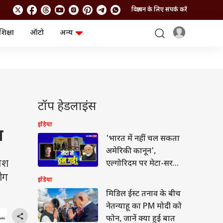
विज्ञापन के लिए संपर्क करें
शिक्षा
ऑटो
अन्य
बिजनेस
लाइफस्टाइल
पर्सनल फाइनेंस
स्वास्थ्य
स्टॉक मार्केट
ट्रैवल
म्यूचुअल फंड्स
फूड
क्रिप्टो
फैशन
आईपीओ
Health and Fitness
टॉप हेडलाइंस
फोटो गैलरी
जनरल नॉलेज
इंडिया
श
'भारत में नहीं चल सकता
वीडियो
अमेरिकी कानून',
पेश
एल्गोरिदम पर मेटा-सरकार
के बीच जारी चर्चा
योग
इंडिया
मिडिल ईस्ट तनाव के बीच
नेतन्याहू का PM मोदी को
फोन, जानें क्या हुई बात