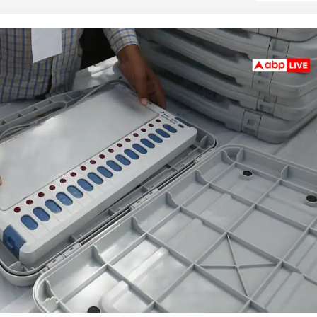
 कार्नर
 आर्टिकल्स
टॉप रील्स