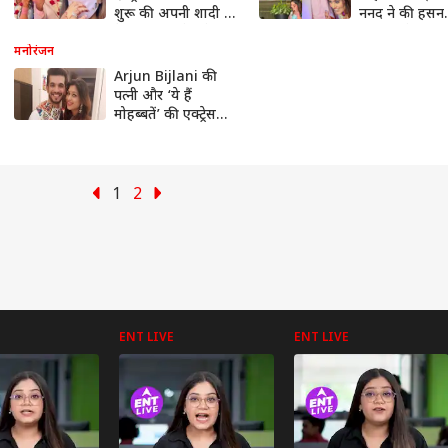
शुरू की अपनी शादी की
ननद ने की हसन
तैयारियां, एक्ट्रेस ने
सरताज से सगाई
दिखाई लाखों की
देखिए कपल की
मनोरंजन
Solitaire रिंग
खूबसूरत तस्वीरें
Arjun Bijlani की
पत्नी और ‘ये हैं
मोहब्बतें’ की एक्ट्रेस
निकली कोरोना
पॉजिटिव, घर में हुई
क्वारंटीन
1
2
ENT LIVE
ENT LIVE