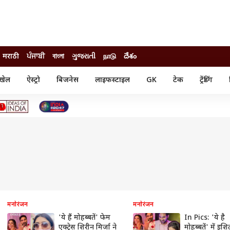
मराठी
ਪੰਜਾਬੀ
বাংলা
ગુજરાતી
நாடு
దేశం
खेल
ऐस्ट्रो
बिजनेस
लाइफस्टाइल
GK
टेक
ट्रेंडिंग
ंजन
ऑटो
खेल
ुड
कार
क्रिकेट
री सिनेमा
टेक्नोलॉजी
शिक्षा
ल सिनेमा
मोबाइल
रिजल्ट
्रिटीज
चैटजीपीटी
नौकरी
ी
गैजेट
वेब स्टोरीज
यूटिलिटी न्यूज़
कल्चर
फैक्ट चेक
मनोरंजन
मनोरंजन
'ये हैं मोहब्बतें' फेम
In Pics: 'ये है
एक्ट्रेस शिरीन मिर्जा ने
मोहब्बतें' में इश