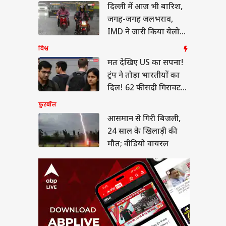
दिल्ली में आज भी बारिश,
ान से गिरी बिजली,
साल के खिलाड़ी की
जगह-जगह जलभराव,
; वीडियो वायरल
ा
IMD ने जारी किया येलो
अलर्ट
विश्व
मत देखिए US का सपना!
ट्रंप ने तोड़ा भारतीयों का
ाष्ट्र में MBBS-BDS
दिल! 62 फीसदी गिरावट
सलिंग का रजिस्ट्रेशन
कम Visa दिए
फ़ुटबॉल
 जानें पूरा शेड्यूल
आसमान से गिरी बिजली,
24 साल के खिलाड़ी की
मौत; वीडियो वायरल