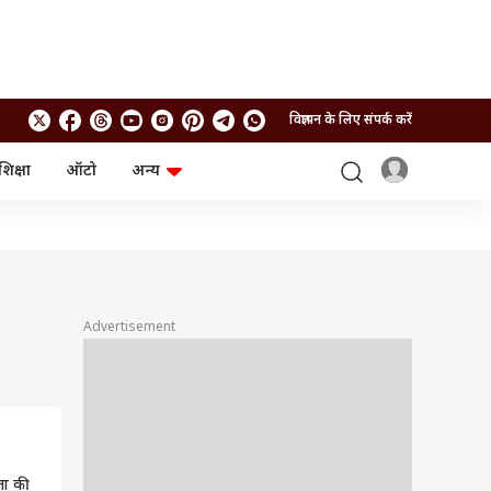
विज्ञापन के लिए संपर्क करें
शिक्षा
ऑटो
अन्य
बिजनेस
लाइफस्टाइल
पर्सनल फाइनेंस
स्वास्थ्य
स्टॉक मार्केट
ट्रैवल
म्यूचुअल फंड्स
फूड
क्रिप्टो
फैशन
आईपीओ
Health and Fitness
Advertisement
फोटो गैलरी
जनरल नॉलेज
वीडियो
िता की