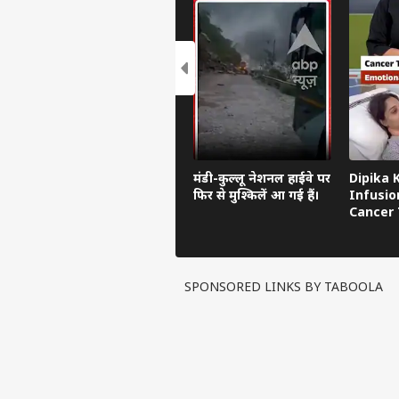
मंडी-कुल्लू नेशनल हाईवे पर
Dipika 
फिर से मुश्किलें आ गई हैं।
Infusio
Cancer 
दौरान दिख
SPONSORED LINKS BY TABOOLA