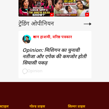
ट्रेडिंग ओपीनियन
रुमान हाशमी, वरिष्ठ पत्रकार
Opinion: मिशिगन का चुनावी
नतीजा और एपेक की कमजोर होती
सियासी पकड़
Opinion
्टाइल
गोल्ड प्राइस
सिल्वर प्राइस