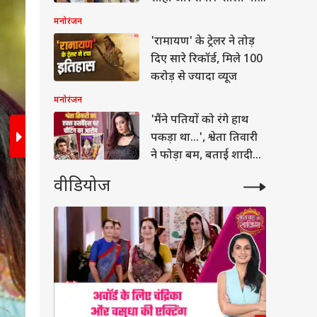
2
/7
बताई वजह
मनोरंजन
'रामायण' के ट्रेलर ने तोड़
दिए सारे रिकॉर्ड, मिले 100
करोड़ से ज्यादा व्यूज
मनोरंजन
'मैंने पतियों को रंगे हाथ
पकड़ा था...', श्वेता तिवारी
ने फोड़ा बम, बताई शादी
टूटने की असल वजह!
वीडियोज
ेट
शिरीन मिर्जा ने नीले रंग का लहंगा और गुलाबी दुपट्टा प