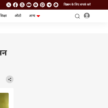
विज्ञापन के लिए संपर्क करें
शिक्षा
ऑटो
अन्य
बिजनेस
लाइफस्टाइल
पर्सनल फाइनेंस
स्वास्थ्य
स्टॉक मार्केट
ट्रैवल
म्यूचुअल फंड्स
फूड
क्रिप्टो
फैशन
आईपीओ
Health and Fitness
हसन
फोटो गैलरी
जनरल नॉलेज
वीडियो