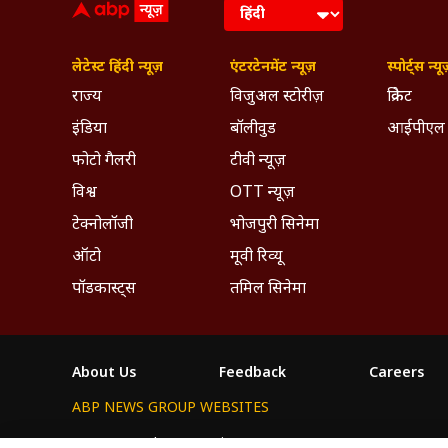
लेटेस्ट हिंदी न्यूज़
एंटरटेनमेंट न्यूज़
स्पोर्ट्स न्यू
राज्य
विजुअल स्टोरीज़
क्रिकेट
इंडिया
बॉलीवुड
आईपीएल
फोटो गैलरी
टीवी न्यूज़
विश्व
OTT न्यूज़
टेक्नोलॉजी
भोजपुरी सिनेमा
ऑटो
मूवी रिव्यू
पॉडकास्ट्स
तमिल सिनेमा
About Us
Feedback
Careers
ABP NEWS GROUP WEBSITES
ABP Network
ABP Live
ABP न्यूज़
ABP আনন্দ
ABP 