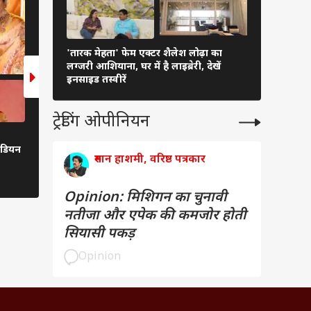
10 Photos
10 Photos
'तारक मेहता' फेम एक्टर शैलेश लोढ़ा का
रवीना टंडन 
लग्जरी आशियाना, घर में है लाइब्रेरी, देखें
डॉग' की स्क्री
इनसाइड तस्वीरें
ट्रेडिंग ओपीनियन
'भगवान ने मेरे सब्र का इम्तिहान
बिन ब्याहे मां बनना चाहती हैं
इंडियन
लिया...', 'बिग बॉस OTT' फेम जिया
कहा- शादी बाद में भी हो 
रुमान हाशमी, वरिष्ठ पत्रकार
शंकर ने की सगाई
Opinion: मिशिगन का चुनावी
नतीजा और एपेक की कमजोर होती
सियासी पकड़
Opinion