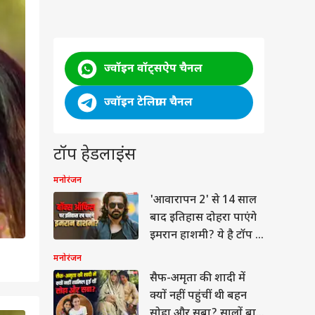
ज्वॉइन वॉट्सऐप चैनल
ज्वॉइन टेलिग्राम चैनल
टॉप हेडलाइंस
मनोरंजन
'आवारापन 2' से 14 साल
बाद इतिहास दोहरा पाएंगे
इमरान हाशमी? ये है टॉप 5
सोलो हिट
मनोरंजन
सैफ-अमृता की शादी में
क्यों नहीं पहुंचीं थी बहन
सोहा और सबा? सालों बाद