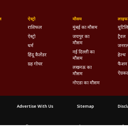
ज़
ऐस्ट्रो
मौसम
लाइफस
राशिफल
मुंबई का मौसम
यूटिलि
ऐस्ट्रो
जयपुर का
ट्रैवल
मौसम
धर्म
जनरल
नई दिल्ली का
हिंदू कैलेंडर
हेल्थ
मौसम
ग्रह गोचर
फैशन
लखनऊ का
ऐग्रक
मौसम
नोएडा का मौसम
Advertise With Us
Sitemap
Disc
माझा
ABP અસ્મિતા
ABP Ganga
ABP ਸਾਂਝਾ
ABP நாடு
ABP దేశ