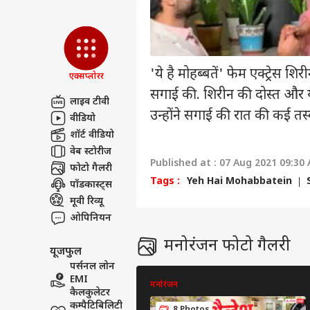
कॉन्टैक्ट अस
सेंड फीडबैक
FCRA
अबाउट अस
टिप्
हमा
बॉली
करियर्स
'ये है मोहब्बतें' फेम एक्ट्रेस
एक्सप्लोरर
सगाई की. शिरीन की दोस्त और ये ह
लाइव टीवी
उन्होंने सगाई की रात की कई तस्व
वीडियो
शॉर्ट वीडियो
‘स्प
वेब स्टोरीज
करोड़
Published at : 07 Aug 2021 09:30
फोटो गैलरी
LOGIN
सहित
Tags :
Yeh Hai Mohabbatein
पॉडकास्ट्स
भी त
मूवी रिव्यू
ओपिनियन
मनोरंजन फोटो गैलरी
यूजफुल
पर्सनल लोन
EMI
मनोरंजन
कैलकुलेटर
कम्पैटिबिलिटी