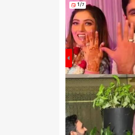
1
/7
पर्सनल
टॉप
हॅलो गेस्ट
इंडिय
एडवर्टाइज विथ अस
प्राइवेसी पॉलिसी