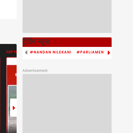
ट्रेंडिंग न्यूज
#NANDAN NILEKANI
#PARLIAMENT MONSOON S
ABP NEWS
ABP NEWS
ABP NEWS
Advertisement