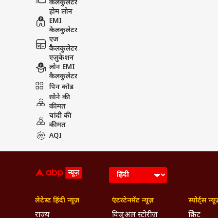
कैलकुलेटर
होम लोन
EMI
कैलकुलेटर
एज
कैलकुलेटर
एजुकेशन
लोन EMI
कैलकुलेटर
पिन कोड
सोने की
कीमत
चांदी की
कीमत
AQI
लेटेस्ट हिंदी न्यूज़
एंटरटेनमेंट न्यूज़
स्पोर्ट्स न्यू
राज्य
विजुअल स्टोरीज़
क्रिकेट