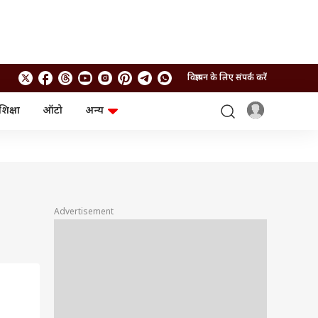
विज्ञापन के लिए संपर्क करें
शिक्षा
ऑटो
अन्य
बिजनेस
लाइफस्टाइल
पर्सनल फाइनेंस
स्वास्थ्य
स्टॉक मार्केट
ट्रैवल
म्यूचुअल फंड्स
फूड
क्रिप्टो
फैशन
आईपीओ
Health and Fitness
Advertisement
फोटो गैलरी
जनरल नॉलेज
वीडियो