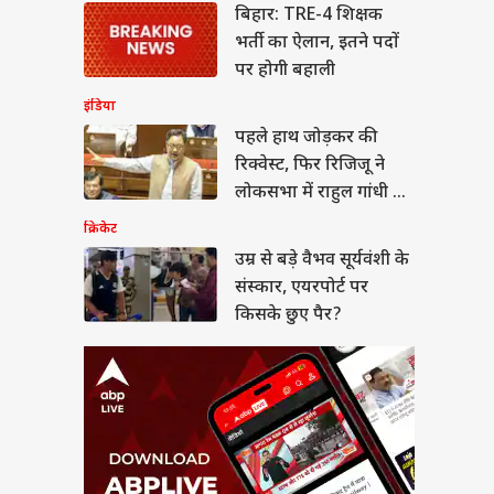
से बड़े वैभव सूर्यवंशी के
बिहार: TRE-4 शिक्षक
कार, एयरपोर्ट पर किसके
भर्ती का ऐलान, इतने पदों
पैर?
कल्चर
पर होगी बहाली
इंडिया
पहले हाथ जोड़कर की
रिक्वेस्ट, फिर रिजिजू ने
ा एसटी-एससी की जमीन
लोकसभा में राहुल गांधी को
 में करा सकते हैं
ट, कितना आता है खर्च?
दी चेतावनी, क्यों?
क्रिकेट
उम्र से बड़े वैभव सूर्यवंशी के
संस्कार, एयरपोर्ट पर
किसके छुए पैर?