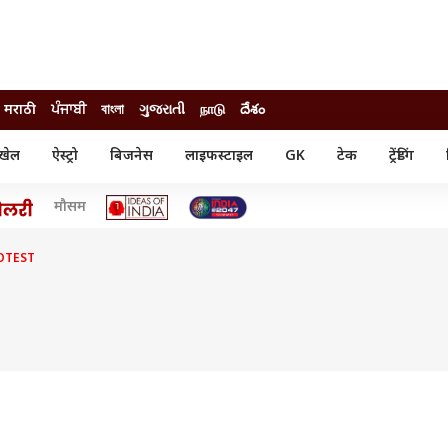
मराठी
ਪੰਜਾਬੀ
বাংলা
ગુજરાતી
நாடு
దేశం
खेल
ऐस्ट्रो
बिजनेस
लाइफस्टाइल
GK
टेक
ट्रेंडिंग
ंजन
ऑटो
खेल
मौसम
ुड
कार
क्रिकेट
री सिनेमा
टेक्नोलॉजी
शिक्षा
ल सिनेमा
OTEST
मोबाइल
रिजल्ट
्रिटीज
चैटजीपीटी
नौकरी
ी
गैजेट
वेब स्टोरीज
यूटिलिटी न्यूज़
कल्चर
फैक्ट चेक