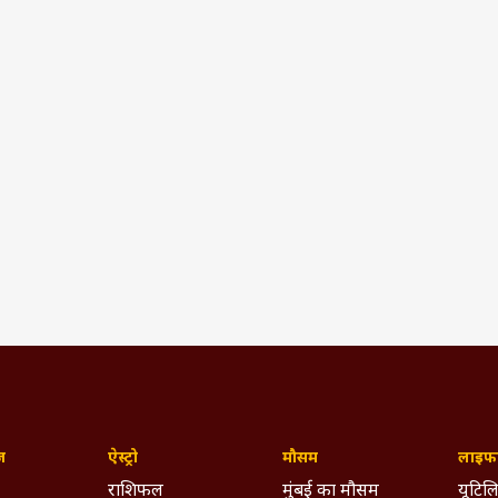
ज़
ऐस्ट्रो
मौसम
लाइफस
राशिफल
मुंबई का मौसम
यूटिलि