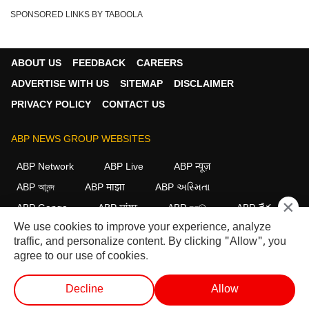
SPONSORED LINKS BY TABOOLA
ABOUT US
FEEDBACK
CAREERS
ADVERTISE WITH US
SITEMAP
DISCLAIMER
PRIVACY POLICY
CONTACT US
ABP NEWS GROUP WEBSITES
ABP Network
ABP Live
ABP न्यूज़
ABP আনন্দ
ABP माझा
ABP અસ્મિતા
×
ABP Ganga
ABP ਸਾਂਝਾ
ABP நாடு
ABP దేశం
We use cookies to improve your experience, analyze
FOLLOW US
traffic, and personalize content. By clicking "Allow", you
agree to our use of cookies.
Decline
Allow
This website follows the
DNPA Code of Ethics.
Copyright@2026.
All rights reserved.