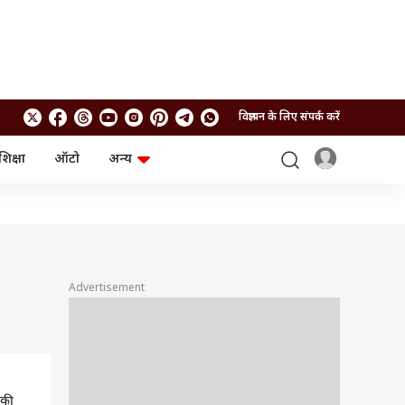
विज्ञापन के लिए संपर्क करें
शिक्षा
ऑटो
अन्य
बिजनेस
लाइफस्टाइल
पर्सनल फाइनेंस
स्वास्थ्य
स्टॉक मार्केट
ट्रैवल
म्यूचुअल फंड्स
फूड
क्रिप्टो
फैशन
आईपीओ
Health and Fitness
Advertisement
फोटो गैलरी
जनरल नॉलेज
वीडियो
 की