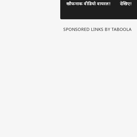
खौफनाक वीडियो वायरल!
देखिए!
SPONSORED LINKS BY TABOOLA
पर्सनल
टॉप
हॅलो गेस्ट
इंडिय
एडवर्टाइज विथ अस
प्राइवेसी पॉलिसी
कॉन्टैक्ट अस
सेंड फीडबैक