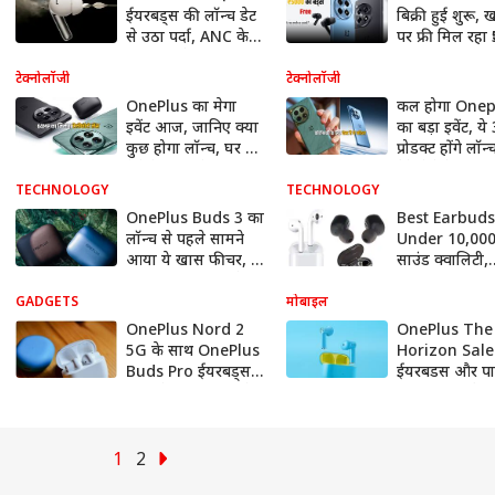
ईयरबड्स की लॉन्च डेट
बिक्री हुई शुरू, 
से उठा पर्दा, ANC के
पर फ्री मिल रहा 
साथ मिलेंगे नंबर वन
का OnePlus 
फीचर्स
Z2
टेक्नोलॉजी
टेक्नोलॉजी
OnePlus का मेगा
कल होगा Onep
इवेंट आज, जानिए क्या
का बड़ा इवेंट, ये 
कुछ होगा लॉन्च, घर बैठे
प्रोडक्ट होंगे लॉन
ऐसे देख पाएंगे लाइव
बैठे ऐसे देख पाएं
लाइव
TECHNOLOGY
TECHNOLOGY
OnePlus Buds 3 का
Best Earbuds
लॉन्च से पहले सामने
Under 10,000:
आया ये खास फीचर, 2
साउंड क्वालिटी,
कलर ऑप्शन में होंगे
प्रीमियम डिजाइ
उपलब्ध
ANC सपोर्ट वाले
GADGETS
मोबाइल
गजब के ईयरबड्
OnePlus Nord 2
OnePlus The 
5G के साथ OnePlus
Horizon Sale म
Buds Pro ईयरबड्स
ईयरबडस और पाव
भी होंगे लॉन्च, 30 घंटे
पर मिल रही है छू
का मिलेगा बैकअप
जानिए ऑफर में क
खास
1
2