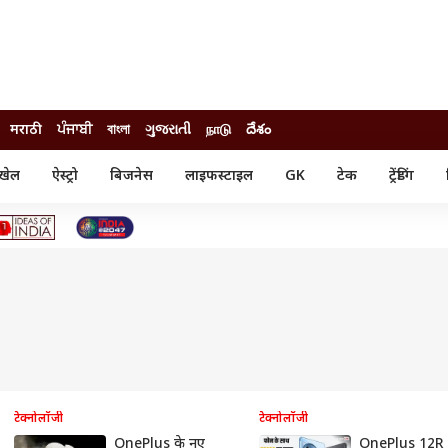
मराठी
ਪੰਜਾਬੀ
বাংলা
ગુજરાતી
நாடு
దేశం
खेल
ऐस्ट्रो
बिजनेस
लाइफस्टाइल
GK
टेक
ट्रेंडिंग
ंजन
ऑटो
खेल
ुड
कार
क्रिकेट
री सिनेमा
टेक्नोलॉजी
शिक्षा
ल सिनेमा
मोबाइल
रिजल्ट
्रिटीज
चैटजीपीटी
नौकरी
ी
गैजेट
वेब स्टोरीज
यूटिलिटी न्यूज़
कल्चर
फैक्ट चेक
टेक्नोलॉजी
टेक्नोलॉजी
OnePlus के नए
OnePlus 12R