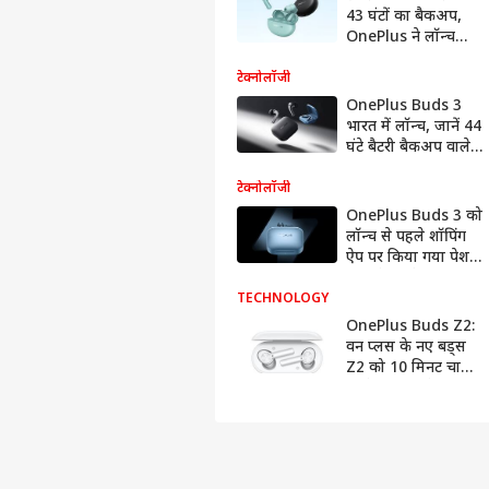
43 घंटों का बैकअप,
OnePlus ने लॉन्च
किया अपना नया
ईयरबड्स, ANC के
टेक्नोलॉजी
साथ हैं जोरदार फीचर्स
OnePlus Buds 3
भारत में लॉन्च, जानें 44
घंटे बैटरी बैकअप वाले
इस ईयरबड्स की कीमत
और फीचर्स
टेक्नोलॉजी
OnePlus Buds 3 को
लॉन्च से पहले शॉपिंग
ऐप पर किया गया पेश,
44 घंटे की बैटरी
बैकअप के साथ मिलेंगे
TECHNOLOGY
कई खास हेल्थ फीचर्स
OnePlus Buds Z2:
वन प्लस के नए बड्स
Z2 को 10 मिनट चार्ज
करके करें 5 घंटे
इस्तेमाल, धूल-पानी से
नहीं होंगे खराब ये है
कीमत