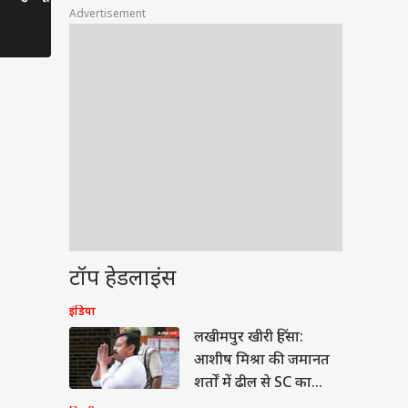
भूत?
तमाशबीन!
Advertisement
टॉप हेडलाइंस
वुड
इंडिया
लखीमपुर खीरी हिंसा:
आशीष मिश्रा की जमानत
शर्तों में ढील से SC का
इनकार, क्या बोले प्रशांत