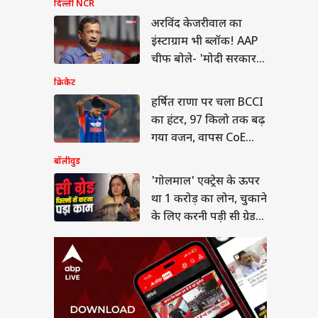
माल' एक्ट्रेस के ऊपर
दिल्ली NCR
 करोड़ का लोन, चुकाने
भूषण
अरविंद केजरीवाल का
िए करनी पड़ी सी ग्रेड
या
ें
इंस्टाग्राम भी ब्लॉक! AAP
चीफ बोले- 'मोदी सरकार
के सामने घुटने न टेके
क्रिकेट
META'
हर्षित राणा पर चला BCCI
यसभा में किस बात पर
का हंटर, 97 किलो तक बढ़
न रिजिजू से भिड़ गए
गया वजन, वापस CoE
, बोले- 'ये मेरा
कार...'
भेजा
बॉलीवुड
'गोलमाल' एक्ट्रेस के ऊपर
था 1 करोड़ का लोन, चुकाने
के लिए करनी पड़ी सी ग्रेड
फिल्में