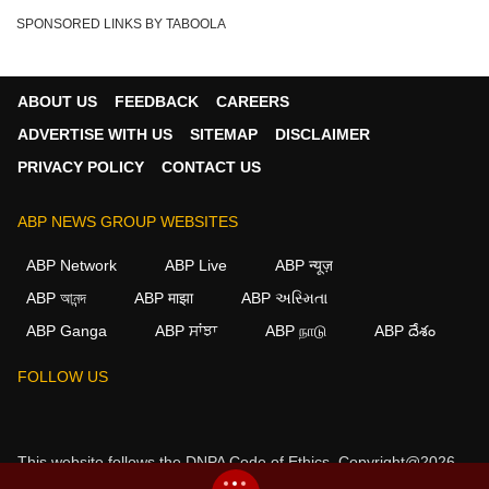
SPONSORED LINKS BY TABOOLA
ABOUT US
FEEDBACK
CAREERS
ADVERTISE WITH US
SITEMAP
DISCLAIMER
PRIVACY POLICY
CONTACT US
ABP NEWS GROUP WEBSITES
ABP Network
ABP Live
ABP न्यूज़
ABP আনন্দ
ABP माझा
ABP અસ્મિતા
ABP Ganga
ABP ਸਾਂਝਾ
ABP நாடு
ABP దేశం
×
FOLLOW US
We use cookies to improve your experience, analyze
traffic, and personalize content. By clicking "Allow", you
agree to our use of cookies.
This website follows the
DNPA Code of Ethics.
Copyright@2026.
Decline
Allow
All rights reserved.