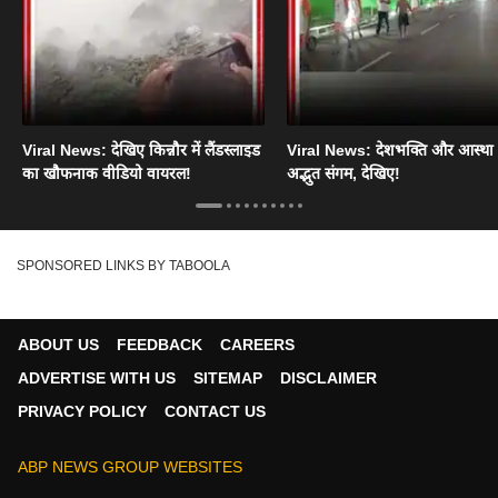
Viral News: देखिए किन्नौर में लैंडस्लाइड
Viral News: देशभक्ति और आस्था
का खौफनाक वीडियो वायरल!
अद्भुत संगम, देखिए!
SPONSORED LINKS BY TABOOLA
ABOUT US
FEEDBACK
CAREERS
ADVERTISE WITH US
SITEMAP
DISCLAIMER
PRIVACY POLICY
CONTACT US
ABP NEWS GROUP WEBSITES