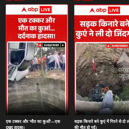
एक टक्कर और 'मौत का कुआँ'—एक
सड़क किनारे बने कुएं में गिरने से दो ल
दुखद हादसा।
की मौत हो गई।