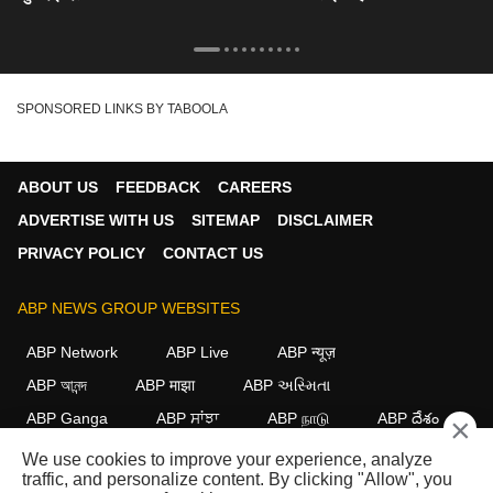
SPONSORED LINKS BY TABOOLA
ABOUT US
FEEDBACK
CAREERS
ADVERTISE WITH US
SITEMAP
DISCLAIMER
PRIVACY POLICY
CONTACT US
ABP NEWS GROUP WEBSITES
ABP Network
ABP Live
ABP न्यूज़
ABP আনন্দ
ABP माझा
ABP અસ્મિતા
ABP Ganga
ABP ਸਾਂਝਾ
ABP நாடு
ABP దేశం
×
We use cookies to improve your experience, analyze
FOLLOW US
traffic, and personalize content. By clicking "Allow", you