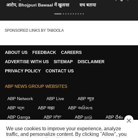
आरोप, Bhojpuri Bawaal में खुलासा
सच बताया
SPONSORED LINKS BY TABOOLA
ABOUT US
FEEDBACK
CAREERS
ADVERTISE WITH US
SITEMAP
DISCLAIMER
PRIVACY POLICY
CONTACT US
ABP NEWS GROUP WEBSITES
ABP Network
ABP Live
ABP न्यूज़
ABP আনন্দ
ABP माझा
ABP અસ્મિતા
ABP Ganga
ABP ਸਾਂਝਾ
ABP நாடு
ABP దేశం
×
We use cookies to improve your experience, analyze
FOLLOW US
traffic, and personalize content. By clicking "Allow", you