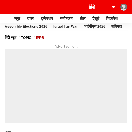
न्यूज़
राज्य
इलेक्शन
मनोरंजन
खेल
ऐस्ट्रो
बिजनेस
लाइफ
Assembly Elections 2026
Israel Iran War
आईपीएल 2026
राशिफल
फो
हिंदी न्यूज़
TOPIC
IPPB
Advertisement