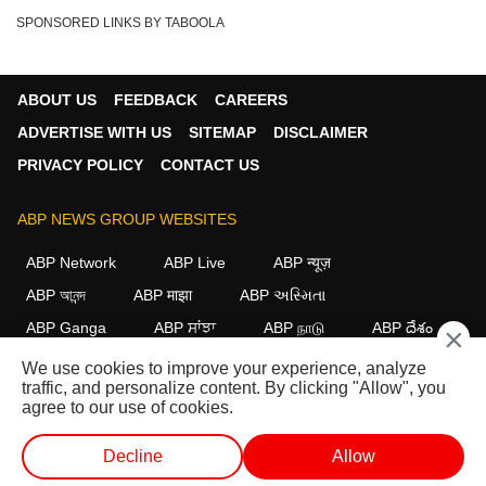
SPONSORED LINKS BY TABOOLA
ABOUT US
FEEDBACK
CAREERS
ADVERTISE WITH US
SITEMAP
DISCLAIMER
PRIVACY POLICY
CONTACT US
ABP NEWS GROUP WEBSITES
ABP Network
ABP Live
ABP न्यूज़
ABP আনন্দ
ABP माझा
ABP અસ્મિતા
ABP Ganga
ABP ਸਾਂਝਾ
ABP நாடு
ABP దేశం
×
We use cookies to improve your experience, analyze
FOLLOW US
traffic, and personalize content. By clicking "Allow", you
agree to our use of cookies.
Decline
Allow
This website follows the
DNPA Code of Ethics.
Copyright@2026.
All rights reserved.