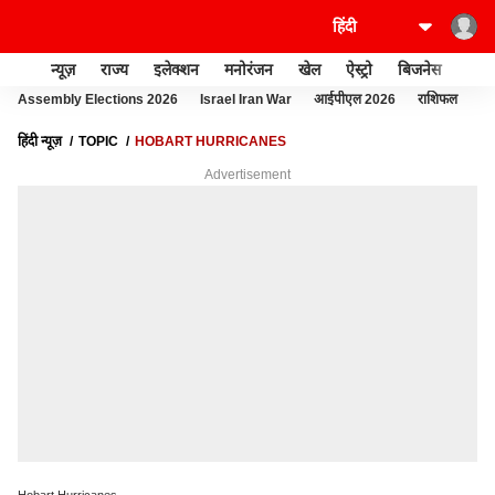
न्यूज़
राज्य
इलेक्शन
मनोरंजन
खेल
ऐस्ट्रो
बिजनेस
लाइफ
Assembly Elections 2026
Israel Iran War
आईपीएल 2026
राशिफल
फो
हिंदी न्यूज़
TOPIC
HOBART HURRICANES
Advertisement