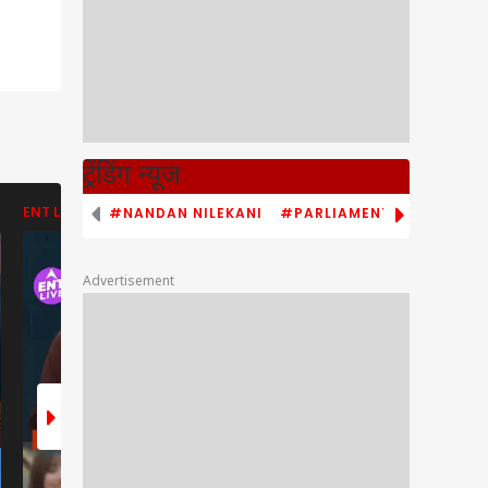
ट्रेंडिंग न्यूज
#NANDAN NILEKANI
#PARLIAMENT MONSOON S
ENT LIVE
ENT LIVE
ABP NEWS
Advertisement