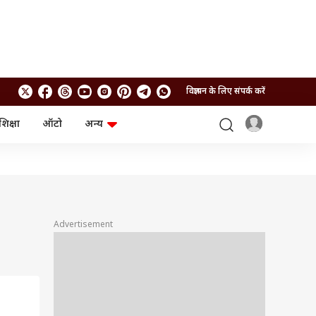
विज्ञापन के लिए संपर्क करें
शिक्षा
ऑटो
अन्य
बिजनेस
लाइफस्टाइल
पर्सनल फाइनेंस
स्वास्थ्य
स्टॉक मार्केट
ट्रैवल
म्यूचुअल फंड्स
फूड
क्रिप्टो
फैशन
आईपीओ
Health and Fitness
Advertisement
फोटो गैलरी
जनरल नॉलेज
वीडियो