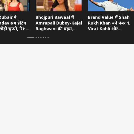
ubair ने
Bhojpuri Bawaal में
Brand Value में Shah
dav संग डेटिंग
Amrapali Dubey-Kajal
Rukh Khan बने नंबर 1,
ोड़ी चुप्पी, रिश्ते
Raghwani की बहस,
Virat Kohli और
ताया
Pawan Singh गुस्से में
Ranveer Singh को छोड़ा
छोड़ गए शो
पीछे