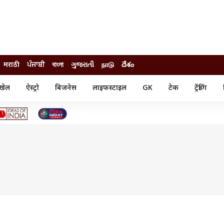
मराठी
ਪੰਜਾਬੀ
বাংলা
ગુજરાતી
நாடு
దేశం
खेल
ऐस्ट्रो
बिजनेस
लाइफस्टाइल
GK
टेक
ट्रेंडिंग
ंजन
ऑटो
खेल
ुड
कार
क्रिकेट
री सिनेमा
टेक्नोलॉजी
शिक्षा
ल सिनेमा
मोबाइल
रिजल्ट
्रिटीज
चैटजीपीटी
नौकरी
ी
गैजेट
वेब स्टोरीज
यूटिलिटी न्यूज़
कल्चर
फैक्ट चेक