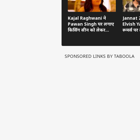
Kajal Raghwani ने
Jannat Z
Pawan Singh पर लगाए
Elvish Ya
किसिंग सीन को लेकर
रूमर्स पर त
गंभीर आरोप, Bhojpuri
का सच ब
Bawaal में खुलासा
SPONSORED LINKS BY TABOOLA