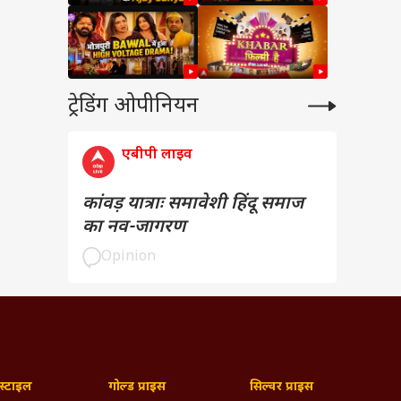
ट्रेडिंग ओपीनियन
एबीपी लाइव
कांवड़ यात्राः समावेशी हिंदू समाज
का नव-जागरण
Opinion
्टाइल
गोल्ड प्राइस
सिल्वर प्राइस