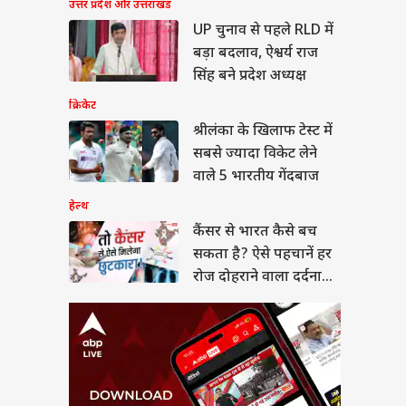
र से भारत कैसे बच
उत्तर प्रदेश और उत्तराखंड
 है? ऐसे पहचानें हर
UP चुनाव से पहले RLD में
दोहराने वाला दर्दनाक
या
बड़ा बदलाव, ऐश्वर्य राज
सिंह बने प्रदेश अध्यक्ष
क्रिकेट
श्रीलंका के खिलाफ टेस्ट में
न हंटर्स बना रही भारतीय
सबसे ज्यादा विकेट लेने
सेना, ऑपरेशन सिंदूर से
वाले 5 भारतीय गेंदबाज
 है इसका कनेक्शन?
हेल्थ
कैंसर से भारत कैसे बच
सकता है? ऐसे पहचानें हर
रोज दोहराने वाला दर्दनाक
सच