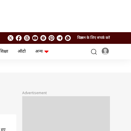
विज्ञापन के लिए संपर्क करें
शिक्षा
ऑटो
अन्य
बिजनेस
लाइफस्टाइल
पर्सनल फाइनेंस
स्वास्थ्य
स्टॉक मार्केट
ट्रैवल
म्यूचुअल फंड्स
फूड
क्रिप्टो
फैशन
आईपीओ
Health and Fitness
Advertisement
फोटो गैलरी
जनरल नॉलेज
वीडियो
 हुए