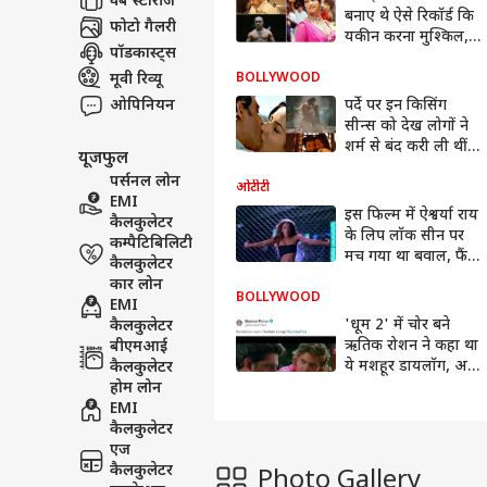
वेब स्टोरीज
बनाए थे ऐसे रिकॉर्ड कि
फोटो गैलरी
यकीन करना मुश्किल,
पॉडकास्ट्स
2005 से 2010 तक की
बात है ये
मूवी रिव्यू
BOLLYWOOD
ओपिनियन
पर्दे पर इन किसिंग
सीन्स को देख लोगों ने
शर्म से बंद करी ली थीं
यूजफुल
आंखें, इस एक्ट्रेस ने तो
पर्सनल लोन
पहली ही फिल्म में...
ओटीटी
EMI
इस फिल्म में ऐश्वर्या राय
कैलकुलेटर
के लिप लॉक सीन पर
कम्पैटिबिलिटी
मच गया था बवाल, फैंस
कैलकुलेटर
भी हो गए थे हैरान,
कार लोन
OTT पर देखें ये फिल्म
BOLLYWOOD
EMI
'धूम 2' में चोर बने
कैलकुलेटर
ऋतिक रोशन ने कहा था
बीएमआई
ये मशहूर डायलॉग, अब
कैलकुलेटर
मुंबई पुलिस ने दिया है
होम लोन
मज़ेदार जवाब
EMI
कैलकुलेटर
एज
कैलकुलेटर
Photo Gallery