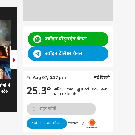
BOLLYWOOD
11 Photos
ज्वॉइन वॉट्सऐप चैनल
ज्वॉइन टेलिग्राम चैनल
Fri Aug 07, 6:37 pm
नई दिल्ली
ोगों ने
ये हैं बॉलीवुड के टॉप किसिंग सीन, स्टार्स
25.3°
बारिश: 0 mm ह्यूमिडिटी: 96% हवा:
्ट्रेस
का पैशनेट लिपलॉक देख अटक गई थीं
NE 11.5 km/h
फैंस की सांसें
देखें आज का मौसम
Powered By: