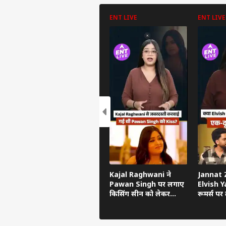
ENT LIVE
ENT LIVE
पर्सनल
टॉप
हॅलो गेस्ट
इंडिय
Kajal Raghwani ने
Jannat Z
एडवर्टाइज विथ अस
Pawan Singh पर लगाए
Elvish Ya
किसिंग सीन को लेकर
रूमर्स पर त
प्राइवेसी पॉलिसी
गंभीर आरोप, Bhojpuri
का सच ब
कॉन्टैक्ट अस
Bawaal में खुलासा
सेंड फीडबैक