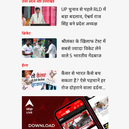
उत्तर प्रदेश और उत्तराखंड
र से भारत कैसे बच
 है? ऐसे पहचानें हर
UP चुनाव से पहले RLD में
दोहराने वाला दर्दनाक
या
बड़ा बदलाव, ऐश्वर्य राज
सिंह बने प्रदेश अध्यक्ष
क्रिकेट
श्रीलंका के खिलाफ टेस्ट में
सबसे ज्यादा विकेट लेने
न हंटर्स बना रही भारतीय
सेना, ऑपरेशन सिंदूर से
वाले 5 भारतीय गेंदबाज
 है इसका कनेक्शन?
हेल्थ
कैंसर से भारत कैसे बच
सकता है? ऐसे पहचानें हर
रोज दोहराने वाला दर्दनाक
सच