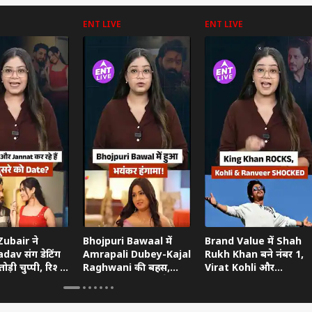
ENT LIVE
ENT LIVE
 कार्नर
 आर्टिकल्स
टॉप रील्स
ा
उत्तर प्रदेश और उत्तराखंड
क्रिकेट
हेल्थ
ubair ने
Bhojpuri Bawaal में
Brand Value में Shah
dav संग डेटिंग
Amrapali Dubey-Kajal
Rukh Khan बने नंबर 1,
ोड़ी चुप्पी, रिश्ते
Raghwani की बहस,
Virat Kohli और
ताया
Pawan Singh गुस्से में
Ranveer Singh को छोड़ा
छोड़ गए शो
पीछे