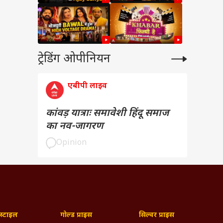
ट्रेडिंग ओपीनियन
एबीपी लाइव
कांवड़ यात्राः समावेशी हिंदू समाज
का नव-जागरण
Opinion
्टाइल
गोल्ड प्राइस
सिल्वर प्राइस