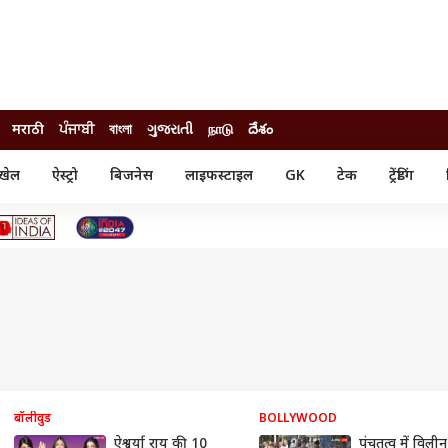
मराठी
ਪੰਜਾਬੀ
বাংলা
ગુજરાતી
நாடு
దేశం
खेल
ऐस्ट्रो
बिजनेस
लाइफस्टाइल
GK
टेक
ट्रेंडिंग
ंजन
ऑटो
खेल
ुड
कार
क्रिकेट
री सिनेमा
टेक्नोलॉजी
शिक्षा
ल सिनेमा
मोबाइल
रिजल्ट
्रिटीज
चैटजीपीटी
नौकरी
ी
गैजेट
वेब स्टोरीज
यूटिलिटी न्यूज़
कल्चर
फैक्ट चेक
बॉलीवुड
BOLLYWOOD
ऐश्वर्या राय की 10
पंचतत्व में विलीन