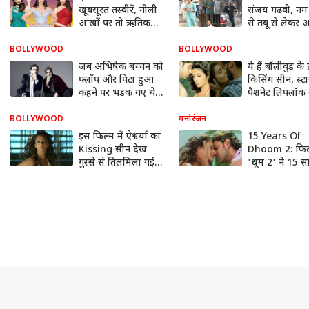
खूबसूरत तस्वीरें, नीली
संजय गढ़वी, नम
आंखों पर तो ऋतिक
से तबू से लेकर
रोशन भी हार गए थे
गोवारिकर तक ने
दिल!
डायरेक्टर को दी
BOLLYWOOD
BOLLYWOOD
विदाई
जब अभिषेक बच्चन को
ये हैं बॉलीवुड के
फ्लॉप और पिटा हुआ
किसिंग सीन, स्टा
कहने पर भड़क गए थे
पैशनेट लिपलॉक 
अमिताभ बच्चन, गुस्से
अटक गई थीं फैं
में दिया था ये जवाब
सांसें
BOLLYWOOD
मनोरंजन
इस फिल्म में ऐश्वर्या का
15 Years Of
Kissing सीन देख
Dhoom 2: फिल
गुस्से से तिलमिला गई
'धूम 2' ने 15 
थी बच्चन फैमिली, तब
किए पूरे, ऐश्वर्य
ऐश ने यूं दिया था जवाब
रोशन का Lip l
हुआ था वायरल