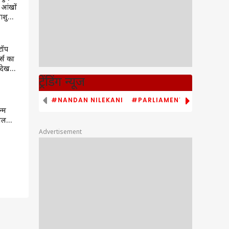
 आंखों
 आशुतोष
 धूम 2
 अंतिम
 टॉप
र्स का
देख
स की
ट्रेंडिंग न्यूज
#NANDAN NILEKANI
#PARLIAMENT MONSOON S
्म
साल
ा-ऋतिक
Advertisement
ock