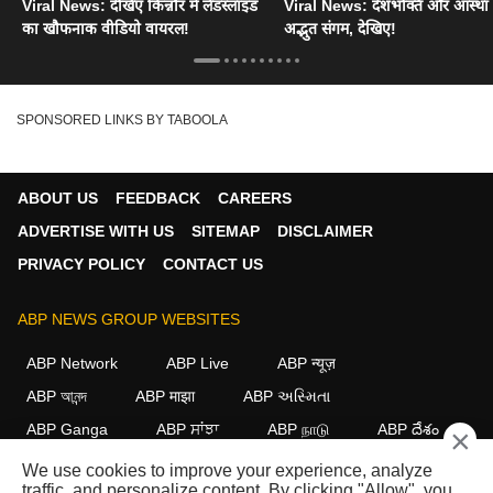
Viral News: देखिए किन्नौर में लैंडस्लाइड
Viral News: देशभक्ति और आस्था
का खौफनाक वीडियो वायरल!
अद्भुत संगम, देखिए!
SPONSORED LINKS BY TABOOLA
ABOUT US
FEEDBACK
CAREERS
ADVERTISE WITH US
SITEMAP
DISCLAIMER
PRIVACY POLICY
CONTACT US
ABP NEWS GROUP WEBSITES
ABP Network
ABP Live
ABP न्यूज़
ABP আনন্দ
ABP माझा
ABP અસ્મિતા
ABP Ganga
ABP ਸਾਂਝਾ
ABP நாடு
ABP దేశం
×
We use cookies to improve your experience, analyze
FOLLOW US
traffic, and personalize content. By clicking "Allow", you